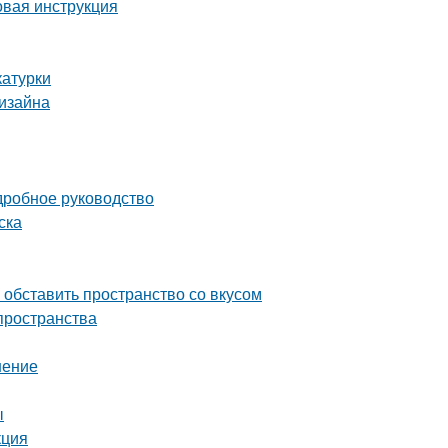
овая инструкция
катурки
дизайна
дробное руководство
ска
обставить пространство со вкусом
пространства
шение
ы
кция