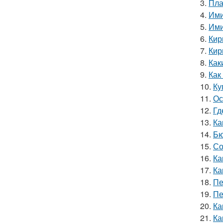
3.
Пла
4.
Ими
5.
Ими
6.
Кир
7.
Кир
8.
Как
9.
Как
10.
Ку
11.
Ос
12.
Гд
13.
Ка
14.
Бю
15.
Со
16.
Ка
17.
Ка
18.
Пе
19.
Пе
20.
Ка
21.
Ка