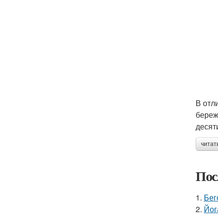
В отл
береж
десят
читат
Пос
1.
Бег
2.
Йог