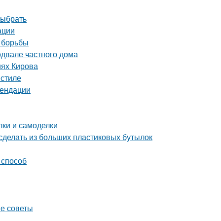
выбрать
ации
 борьбы
одвале частного дома
иях Кирова
 стиле
мендации
ки и самоделки
сделать из больших пластиковых бутылок
 способ
ые советы