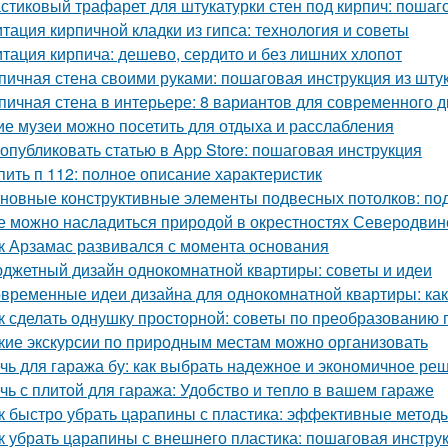
стиковый трафарет для штукатурки стен под кирпич: пошаг
тация кирпичной кладки из гипса: технология и советы
тация кирпича: дешево, сердито и без лишних хлопот
пичная стена своими руками: пошаговая инструкция из шту
пичная стена в интерьере: 8 вариантов для современного 
ие музеи можно посетить для отдыха и расслабления
 опубликовать статью в App Store: пошаговая инструкция
пить п 112: полное описание характеристик
новные конструктивные элементы подвесных потолков: по
е можно насладиться природой в окрестностях Северодвин
к Арзамас развивался с момента основания
джетный дизайн однокомнатной квартиры: советы и идеи
временные идеи дизайна для однокомнатной квартиры: как 
к сделать однушку просторной: советы по преобразованию 
кие экскурсии по природным местам можно организовать
чь для гаража бу: как выбрать надежное и экономичное ре
чь с плитой для гаража: Удобство и тепло в вашем гараже
к быстро убрать царапины с пластика: эффективные метод
к убрать царапины с внешнего пластика: пошаговая инстру