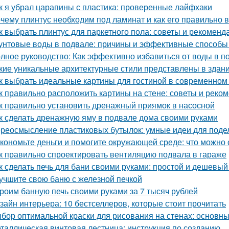
к я убрал царапины с пластика: проверенные лайфхаки
чему плинтус необходим под ламинат и как его правильно 
к выбрать плинтус для паркетного пола: советы и рекоменд
унтовые воды в подвале: причины и эффективные способы
лное руководство: Как эффективно избавиться от воды в п
кие уникальные архитектурные стили представлены в здан
к выбрать идеальные картины для гостиной в современном
к правильно расположить картины на стене: советы и реко
к правильно установить дренажный приямок в насосной
к сделать дренажную яму в подвале дома своими руками
реосмысление пластиковых бутылок: умные идеи для подел
кономьте деньги и помогите окружающей среде: что можно 
к правильно спроектировать вентиляцию подвала в гараже
к сделать печь для бани своими руками: простой и дешевый
учшите свою баню с железной печкой
роим банную печь своими руками за 7 тысяч рублей
зайн интерьера: 10 бестселлеров, которые стоит прочитать
бор оптимальной краски для рисования на стенах: основн
таллическая винтовая лестница: инструкция по созданию