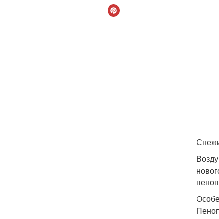
Снежи
Возду
новог
пеноп
Особе
Пеноп