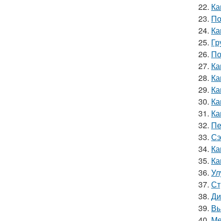
22.
Ка
23.
По
24.
Ка
25.
Гр
26.
По
27.
Ка
28.
Ка
29.
Ка
30.
Ка
31.
Ка
32.
Пе
33.
Сэ
34.
Ка
35.
Ка
36.
Ул
37.
Ст
38.
Ди
39.
Вы
40.
Ме