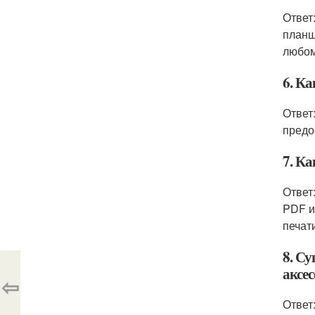
Ответ
планш
любом
6. К
Ответ
предо
7. К
Ответ
PDF и
печат
8. С
аксе
⇦
Ответ