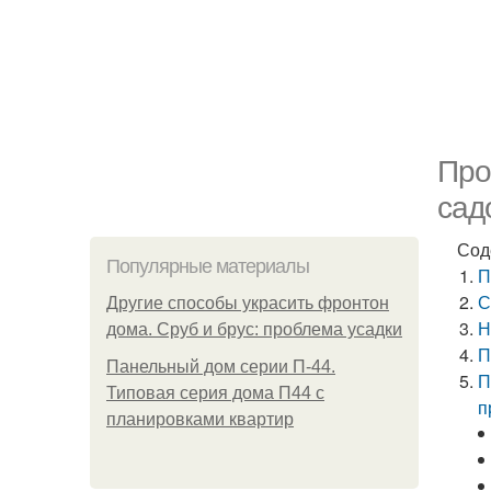
Про
сад
Сод
Популярные материалы
П
С
Другие способы украсить фронтон
Н
дома. Сруб и брус: проблема усадки
П
Панельный дом серии П-44.
П
Типовая серия дома П44 с
п
планировками квартир