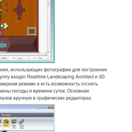
ания, использующих фотографии для построения
ппу входят Realtime Landscaping Architect и 3D
ёхмерном режиме и есть возможность отснять
смены погоды и времени суток. Основная
алов вручную в графических редакторах.