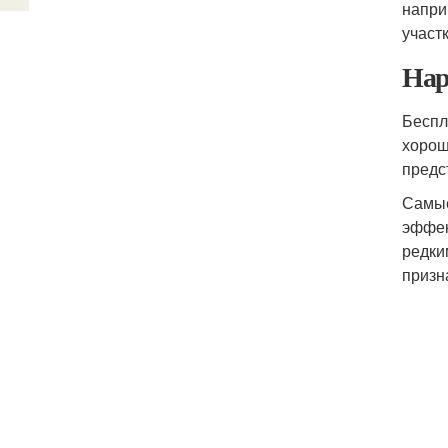
напри
участк
Нар
Беспл
хорош
предс
Самые
эффек
редки
призн