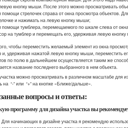
левую кнопку мыши. После этого можно просматривать объе
 помощи стрелочек справа от окна просмотра объектов. Для
елочке и нажимать на левую кнопку мыши;
 помощи тумблера, перемещаемого по шкале слева от окна 
сор на тумблер и перемещать его, удерживая левую кнопку
ого, чтобы переместить желаемый элемент из окна просмотр
р и, удерживая нажатой левую кнопку мыши, переместить е
тов по полю в дальнейшем осуществляется таким же спосо
ается название последнего выбранного в нем объекта.
участка можно просматривать в различном масштабе для 
ь на “-” или “+” на кнопке «Ближе/дальше».
занные вопросы и ответы:
акую программу для дизайна участка вы рекоменду
: Для начинающих в дизайне участка я рекомендую использо