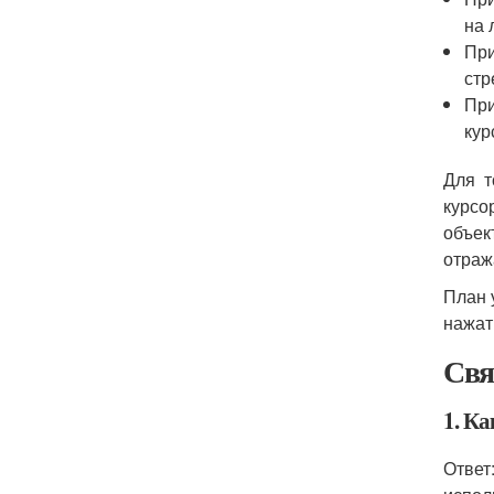
на 
При
стр
При
кур
Для т
курсо
объек
отраж
План 
нажат
Свя
1. К
Ответ