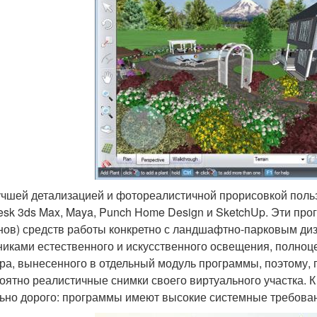
чшей детализацией и фотореалистичной прорисовкой польз
esk 3ds Max, Maya, Punch Home Design и SketchUp. Эти пр
нов) средств работы конкретно с ландшафтно-парковым диз
никами естественного и искусственного освещения, полноц
ра, вынесенного в отдельный модуль программы, поэтому, 
оятно реалистичные снимки своего виртуального участка. 
ьно дорого: программы имеют высокие системные требован