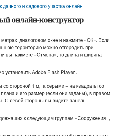
дачного и садового участка онлайн
ный онлайн-конструктор
 в метрах диалоговом окне и нажмите «ОК». Если
лишнюю территорию можно отгородить при
ли вы нажмете «Отмена», то длина и ширина
 установить Adobe Flash Player .
со стороной 1 м, а серыми – на квадраты со
плана и его размер (если они заданы), в правом
ы. С левой стороны вы видите панель
адлежащих к следующим группам «Сооружения»,
и курсор на окно просмотра объектов и нажать