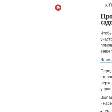
П
Про
сад
Чтобы
участ
помощ
вашег
Внима
Перед
сторо
верхн
управ
Выпад
«Раст
При