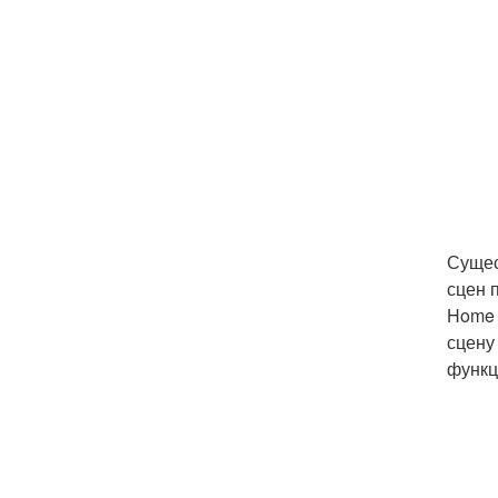
Сущес
сцен 
Home 
сцену
функц