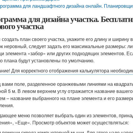
рограмма для ландшафтного дизайна онлайн. Планировщик 
грамма для дизайна участка. Бесплат
ового участка
 создать план своего участка, укажите его длину и ширину
ок неровный, следует задать его максимальные размеры: 
и элемента «забор» или других подходящих элементов. Ес
о плана будут установлены по умолчанию.
ние! Для корректного отображения калькулятора необходимо
 вами поле, разделенное оранжевыми линиями на квадраты 
ной 5 м. В левом верхнем углу отражается название вашего 
ем – название выбранного на плане элемента и его размер
ления.
ающее меню позволяет выбрать один из элементов, прин
ения», «Еще». Просмотр объектов может осуществляться:
 помощи скрола компьютерной мыши. Для этого надо навест