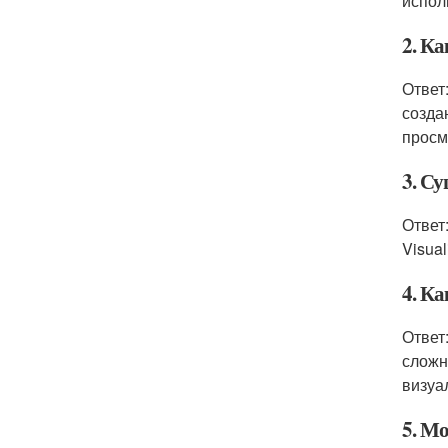
испол
2. К
Ответ
созда
просм
3. С
Ответ
Visua
4. К
Ответ
сложн
визуа
5. М