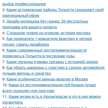
выбор профессионалов
2.
Какие исторические районы Тольятти сохраняют свой
оригинальный облик
3.
Дизайн интерьера без границ: 20 бесплатных
программ для вашего проекта
4.
Страшное чучело на огороде: история рисунка
5.
Как превратить 1-комнатную квартиру в уютное
гнездо: советы дизайнера
6.
Какие современные достопримечательности
появились в Тольятти в последние годы
7.
Какие легенды и мифы связаны с историей города
8.
Как убрать царапины с пластика в салоне автомобиля:
лучшие методы и средства
9.
Какие особенности аренды квартир в Москве
10.
Какая из достопримечательностей Казани лучше
всего подходит для прогулок
11.
Какие музеи есть в Архангельске и что в них можно
посмотреть
12.
Как убрать царапины с пластика: простые и