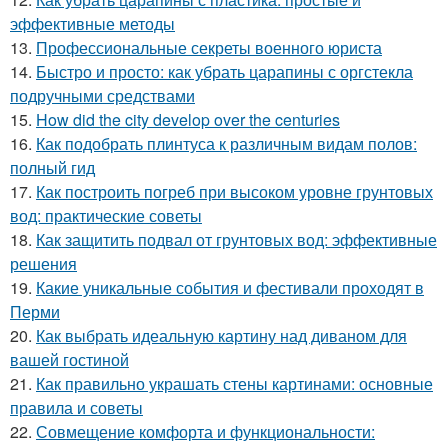
эффективные методы
13.
Профессиональные секреты военного юриста
14.
Быстро и просто: как убрать царапины с оргстекла
подручными средствами
15.
How did the city develop over the centuries
16.
Как подобрать плинтуса к различным видам полов:
полный гид
17.
Как построить погреб при высоком уровне грунтовых
вод: практические советы
18.
Как защитить подвал от грунтовых вод: эффективные
решения
19.
Какие уникальные события и фестивали проходят в
Перми
20.
Как выбрать идеальную картину над диваном для
вашей гостиной
21.
Как правильно украшать стены картинами: основные
правила и советы
22.
Совмещение комфорта и функциональности: