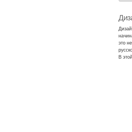
Диз
Дизай
начин
это н
русск
В это