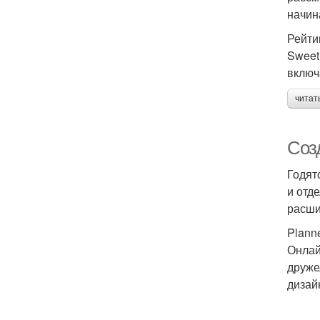
начин
Рейти
Sweet
включ
читат
Соз
Годят
и отд
расши
Plann
Онлай
друже
дизай