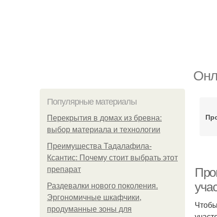
Онл
Популярные материалы
Пр
Перекрытия в домах из бревна:
выбор материала и технологии
Преимущества Тадалафила-
Ксантис: Почему стоит выбрать этот
препарат
Про
уча
Раздевалки нового поколения.
Эргономичные шкафчики,
Чтобы
продуманные зоны для
участ