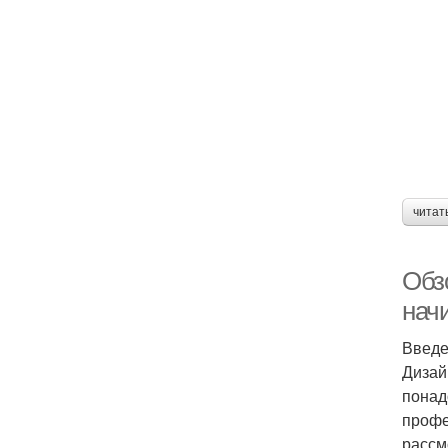
читат
Обз
нач
Введ
Дизай
понад
профе
рассм