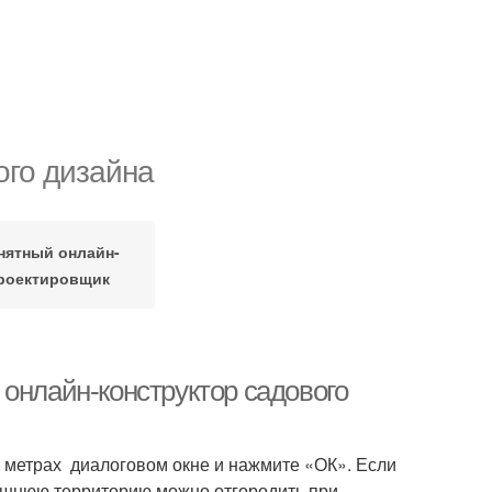
го дизайна
нятный онлайн-
роектировщик
онлайн-конструктор садового
 в метрах диалоговом окне и нажмите «ОК». Если
лишнюю территорию можно отгородить при