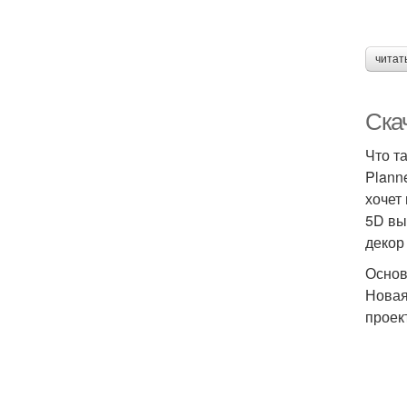
читат
Скач
Что т
Plann
хочет
5D вы
декор
Основ
Новая
проек