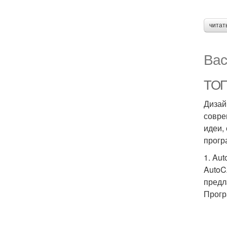
читат
Вас
ТОП
Дизай
совре
идеи,
прогр
1. Au
AutoC
предл
Прогр