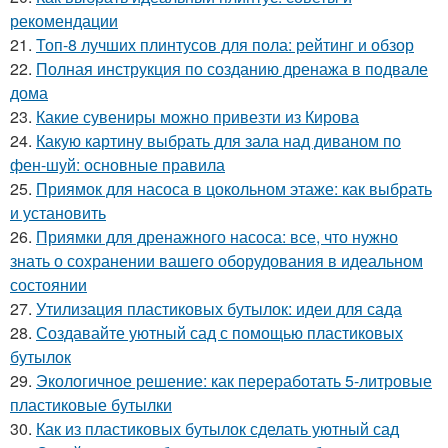
рекомендации
21.
Топ-8 лучших плинтусов для пола: рейтинг и обзор
22.
Полная инструкция по созданию дренажа в подвале
дома
23.
Какие сувениры можно привезти из Кирова
24.
Какую картину выбрать для зала над диваном по
фен-шуй: основные правила
25.
Приямок для насоса в цокольном этаже: как выбрать
и установить
26.
Приямки для дренажного насоса: все, что нужно
знать о сохранении вашего оборудования в идеальном
состоянии
27.
Утилизация пластиковых бутылок: идеи для сада
28.
Создавайте уютный сад с помощью пластиковых
бутылок
29.
Экологичное решение: как переработать 5-литровые
пластиковые бутылки
30.
Как из пластиковых бутылок сделать уютный сад