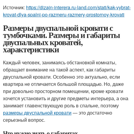
Источник:
https://dizajn-interera.ru-land.com/stati/kak-vybrat-
krovat-dlya-spalni-po-razmeru-razmery-prostornoy-krovati
Размеры двуспальной кровати с
тумбочками. Размеры и габариты
двуспальных кроватей,
характеристики
Каждый человек, занимаясь обстановкой комнаты,
обращает внимание на такой аспект, как габариты
двуспальной кровати. Особенно это актуально, если
квартира не отличается большой площадью. Но, даже
при довольно просторном помещении, кроме кровати
хочется установить и другие предметы интерьера, а она
занимает главенствующую роль в спальне, поэтому
размеры двуспальной кровати
— это достаточно
серьезный вопрос.
Что нужно знать о габаритах