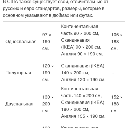
В США также существует свои, отличительные от
русских и евро стандартов, размеры, которые в
основном указывают в дюймах или футах.
Континентальная
часть 90 × 200 см,
97 ×
106 ×
Скандинавия
Односпальная
190
188
(IKEA) 90 × 200 см,
см.
см.
Англия 90 × 190 см.
120 ×
Скандинавия (IKEA)
Полуторная
190
140 × 200 см,
-
см.
Англия 120 × 190 см.
Континентальная
часть 140 × 200 см,
130 ×
152 ×
Скандинавия (IKEA)
Двуспальная
200
188
180 × 200 см,
см.
см.
Англия 135 × 190 см.
193 ×
Континентальная