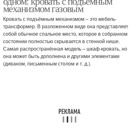
одном: кровать с подъемным
механизмом газовым
Кровать с подъёмным механизмом – это мебель-
Механизмы для
трансформер. В разложенном виде она представляет
Механизм для кровати
кроватей
собой обычное спальное место, которое в собранном
состоянии полностью скрывается в стенной нише.
Самая распространённая модель – шкаф-кровать, но
она может быть дополнена и другими элементами
Кровати с подьемным
Механизмы для кровати
(диваном, письменным столом и т. д.).
механизмом
Механизм в кроватях
Механизм для поднятия
Кровати с подъемными
Механизм за и
механизмами