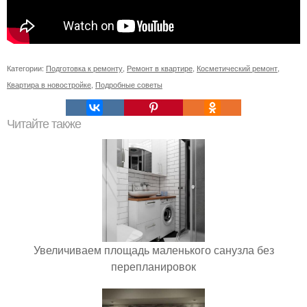
Категории:
Подготовка к ремонту
,
Ремонт в квартире
,
Косметический ремонт
,
Квартира в новостройке
,
Подробные советы
Читайте также
Увеличиваем площадь маленького санузла без
перепланировок