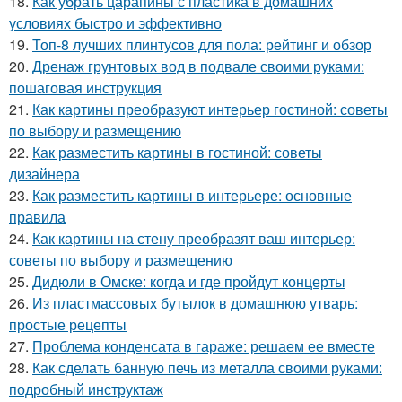
18.
Как убрать царапины с пластика в домашних
условиях быстро и эффективно
19.
Топ-8 лучших плинтусов для пола: рейтинг и обзор
20.
Дренаж грунтовых вод в подвале своими руками:
пошаговая инструкция
21.
Как картины преобразуют интерьер гостиной: советы
по выбору и размещению
22.
Как разместить картины в гостиной: советы
дизайнера
23.
Как разместить картины в интерьере: основные
правила
24.
Как картины на стену преобразят ваш интерьер:
советы по выбору и размещению
25.
Дидюли в Омске: когда и где пройдут концерты
26.
Из пластмассовых бутылок в домашнюю утварь:
простые рецепты
27.
Проблема конденсата в гараже: решаем ее вместе
28.
Как сделать банную печь из металла своими руками:
подробный инструктаж