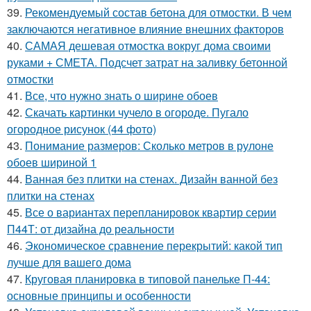
39.
Рекомендуемый состав бетона для отмостки. В чем
заключаются негативное влияние внешних факторов
40.
САМАЯ дешевая отмостка вокруг дома своими
руками + СМЕТА. Подсчет затрат на заливку бетонной
отмостки
41.
Все, что нужно знать о ширине обоев
42.
Скачать картинки чучело в огороде. Пугало
огородное рисунок (44 фото)
43.
Понимание размеров: Сколько метров в рулоне
обоев шириной 1
44.
Ванная без плитки на стенах. Дизайн ванной без
плитки на стенах
45.
Все о вариантах перепланировок квартир серии
П44Т: от дизайна до реальности
46.
Экономическое сравнение перекрытий: какой тип
лучше для вашего дома
47.
Круговая планировка в типовой панельке П-44:
основные принципы и особенности