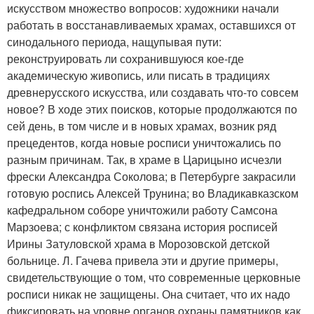
искусством множество вопросов: художники начали
работать в восстанавливаемых храмах, оставшихся от
синодального периода, нащупывая пути:
реконструировать ли сохранившуюся кое-где
академическую живопись, или писать в традициях
древнерусского искусства, или создавать что-то совсем
новое? В ходе этих поисков, которые продолжаются по
сей день, в том числе и в новых храмах, возник ряд
прецедентов, когда новые росписи уничтожались по
разным причинам. Так, в храме в Царицыно исчезли
фрески Александра Соколова; в Петербурге закрасили
готовую роспись Алексей Трунина; во Владикавказском
кафедральном соборе уничтожили работу Самсона
Марзоева; с конфликтом связана история росписей
Ирины Затуловской храма в Морозовской детской
больнице. Л. Гачева привела эти и другие примеры,
свидетельствующие о том, что современные церковные
росписи никак не защищены. Она считает, что их надо
фиксировать на уровне органов охраны памятников как