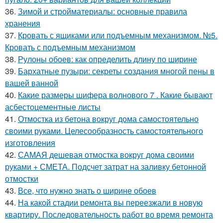
36.
Зимой и стройматериалы: основные правила
хранения
37.
Кровать с ящиками или подъемным механизмом. №5.
Кровать с подъемным механизмом
38.
Рулоны обоев: как определить длину по ширине
39.
Бархатные пузыри: секреты создания многой пены в
вашей ванной
40.
Какие размеры шифера волнового 7 . Какие бывают
асбестоцементные листы
41.
Отмостка из бетона вокруг дома самостоятельно
своими руками. Целесообразность самостоятельного
изготовления
42.
САМАЯ дешевая отмостка вокруг дома своими
руками + СМЕТА. Подсчет затрат на заливку бетонной
отмостки
43.
Все, что нужно знать о ширине обоев
44.
На какой стадии ремонта вы переезжали в новую
квартиру. Последовательность работ во время ремонта