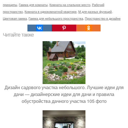
принципы
,
Гамма для комнаты
,
Комната на спальное место
,
Рабочий
пространство
,
Комната в однокомнатной квартире
,
М для разных функций
,
Цветовая гамма
,
Гамма для небольшого пространства
,
Пространство в дизайне
Читайте также
Дизайн садового участка небольшого. Лучшие идеи для
дачи — дизайнерские идеи для дачи и правила
обустройства дачного участка 105 фото