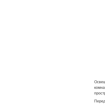
Освещ
комна
прост
Перед