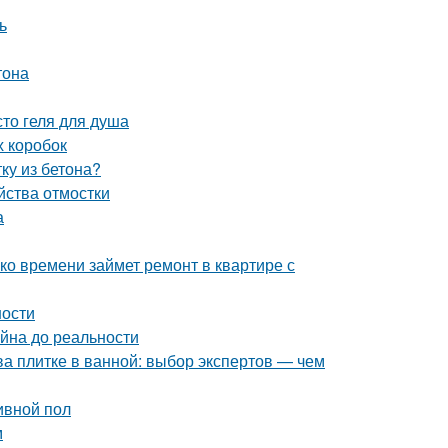
ь
тона
то геля для душа
х коробок
ку из бетона?
йства отмостки
а
ко времени займет ремонт в квартире с
ности
айна до реальности
ва плитке в ванной: выбор экспертов — чем
ивной пол
м