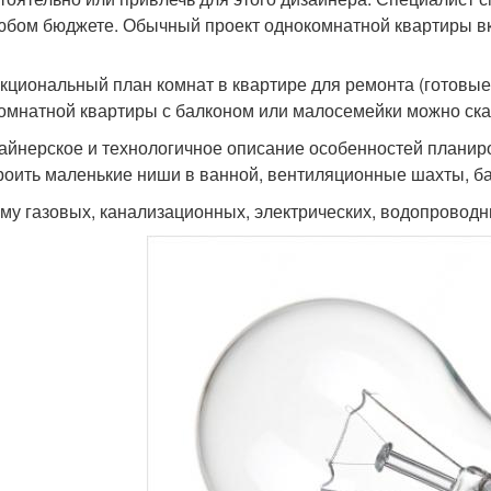
юбом бюджете. Обычный проект однокомнатной квартиры вк
нкциональный план комнат в квартире для ремонта (готов
омнатной квартиры с балконом или малосемейки можно скач
зайнерское и технологичное описание особенностей планир
роить маленькие ниши в ванной, вентиляционные шахты, ба
ему газовых, канализационных, электрических, водопровод