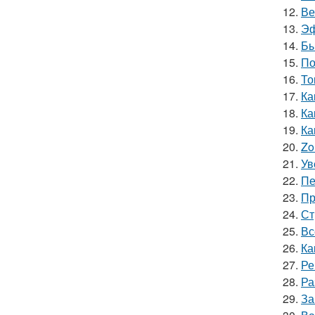
12.
Ве
13.
Эф
14.
Бы
15.
По
16.
То
17.
Ка
18.
Ка
19.
Ка
20.
Zo
21.
Ув
22.
Пе
23.
Пр
24.
Ст
25.
Вс
26.
Ка
27.
Ре
28.
Ра
29.
За