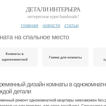
ДЕТАЛИ ИНТЕРЬЕРА
интересные идеи handmade!
главная
новости
статьи
ната на спальное место
Комнаты в
Гамма для комнаты
однокомнатной
о
квартире
ременный дизайн комнаты в однокомнатно
аждой детали
менный ремонт однокомнатной квартиры невозможен без ра
тоятельно или привлечь для этого дизайнера. Специалист см