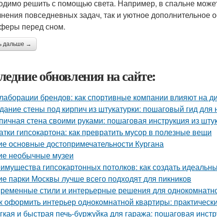
одимо решить с помощью света. Например, в спальне може
нения повседневных задач, так и уютное дополнительное
феры перед сном.
ь дальше →
ледние обновления на сайте:
лаборации брендов: как спортивные компании влияют на д
дание стены под кирпич из штукатурки: пошаговый гид для
пичная стена своими руками: пошаговая инструкция из шту
атки гипсокартона: как превратить мусор в полезные вещи
ие основные достопримечательности Кургана
ие необычные музеи
имущества гипсокартонных потолков: как создать идеальн
ие парки Москвы лучше всего подходят для пикников
ременные стили и интерьерные решения для однокомнатн
к оформить интерьер однокомнатной квартиры: практически
гкая и быстрая печь-буржуйка для гаража: пошаговая инст