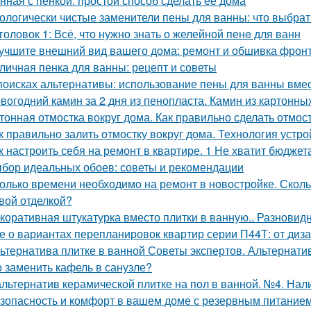
нная с пенкой: простой способ сделать ее дома
ологически чистые заменители пены для ванны: что выбрат
головок 1: Всё, что нужно знать о желейной пенe для ванн
учшите внешний вид вашего дома: ремонт и обшивка фрон
личная пенка для ванны: рецепт и советы
поисках альтернативы: использование пены для ванны вмес
вогодний камин за 2 дня из пенопласта. Камин из картонны
тонная отмостка вокруг дома. Как правильно сделать отмост
к правильно залить отмостку вокруг дома. Технология устро
к настроить себя на ремонт в квартире. 1 Не хватит бюджет
бор идеальных обоев: советы и рекомендации
олько времени необходимо на ремонт в новостройке. Сколь
вой отделкой?
коративная штукатурка вместо плитки в ванную.. Разновид
е о вариантах перепланировок квартир серии П44Т: от диз
ьтернатива плитке в ванной Советы экспертов. Альтернати
 заменить кафель в санузле?
альтернатив керамической плитке на пол в ванной. №4. Нал
зопасность и комфорт в вашем доме с резервным питание