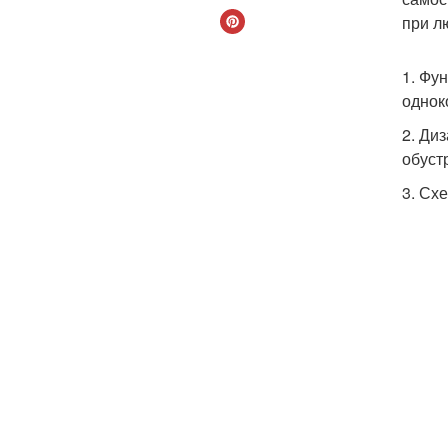
при л
1. Фу
однок
2. Ди
обуст
3. Сх