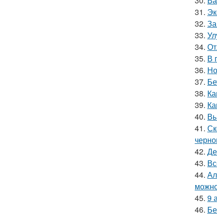
30.
Ва
31.
Эк
32.
За
33.
Ул
34.
От
35.
В 
36.
Но
37.
Бе
38.
Ка
39.
Ка
40.
Вы
41.
Ск
черно
42.
Де
43.
Вс
44.
Ал
можно
45.
9 
46.
Бе