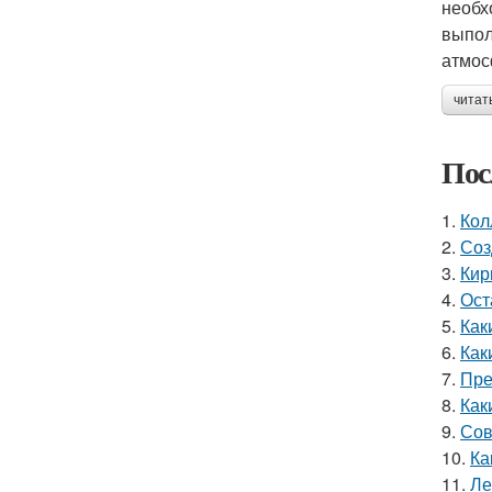
необх
выпол
атмос
читат
Пос
1.
Кол
2.
Соз
3.
Кир
4.
Ост
5.
Как
6.
Как
7.
Пре
8.
Как
9.
Сов
10.
Ка
11.
Ле