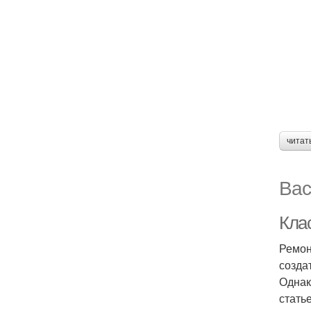
читат
Вас
Кла
Ремон
созда
Однак
стать