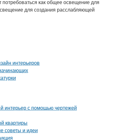
т потребоваться как общее освещение для
 освещение для создания расслабляющей
изайн интерьеров
 начинающих
катурки
ый интерьер с помощью чертежей
ой квартиры
е советы и идеи
рукция