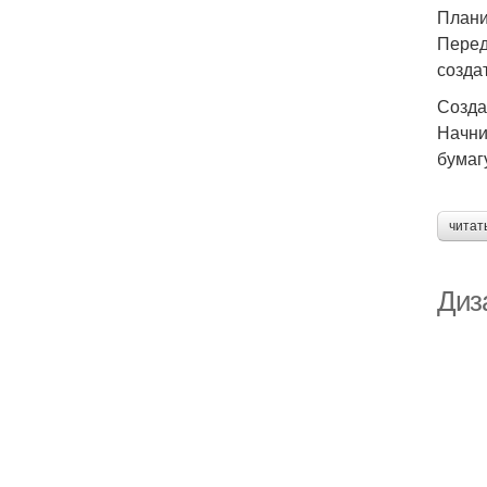
Плани
Перед
созда
Созда
Начни
бумаг
читат
Диза