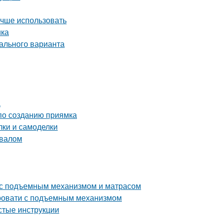
учше использовать
ика
ального варианта
а
 по созданию приямка
ки и самоделки
двалом
 с подъемным механизмом и матрасом
ровати с подъемным механизмом
стые инструкции