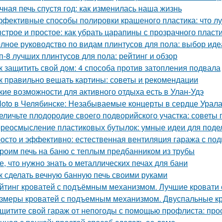
чная печь спустя год: как изменилась наша жизнь
фективные способы полировки крашеного пластика: что л
строе и простое: как убрать царапины с прозрачного пласт
лное руководство по видам плинтусов для пола: выбор иде
п-8 лучших плинтусов для пола: рейтинг и обзор
к защитить свой дом: 4 способа против затопления подвала
к правильно вешать картины: советы и рекомендации
кие возможности для активного отдыха есть в Улан-Удэ
loto в Челябинске: Незабываемые концерты в сердце Урал
еличьте плодородие своего подворийского участка: советы
реосмысление пластиковых бутылок: умные идеи для подел
осто и эффективно: естественная вентиляция гаража с по
роим печь на баню с теплым предбанником из трубы
е, что нужно знать о металлических печах для бани
к сделать вечную банную печь своими руками
йтинг кроватей с подъёмным механизмом. Лучшие кровати
змеры кроватей с подъемным механизмом. Двуспальные к
щитите свой гараж от непогоды с помощью профлиста: про