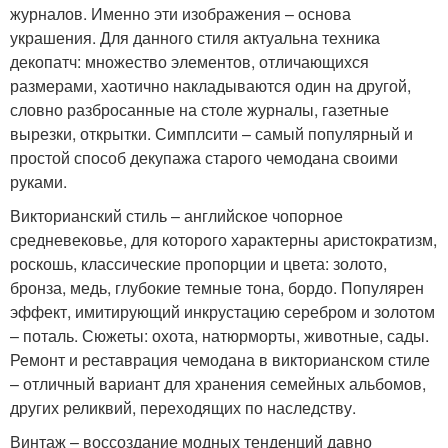
журналов. Именно эти изображения – основа
украшения. Для данного стиля актуальна техника
декопатч: множество элементов, отличающихся
размерами, хаотично накладываются один на другой,
словно разбросанные на столе журналы, газетные
вырезки, открытки. Симплсити – самый популярный и
простой способ декупажа старого чемодана своими
руками.
Викторианский стиль – английское чопорное
средневековье, для которого характерны аристократизм,
роскошь, классические пропорции и цвета: золото,
бронза, медь, глубокие темные тона, бордо. Популярен
эффект, имитирующий инкрустацию серебром и золотом
– поталь. Сюжеты: охота, натюрморты, животные, сады.
Ремонт и реставрация чемодана в викторианском стиле
– отличный вариант для хранения семейных альбомов,
других реликвий, переходящих по наследству.
Винтаж – воссоздание модных тенденций давно