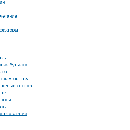
тин
очетание
 факторы
соса
овые бутылки
ылок
ютным местом
дешевый способ
оте
анной
ать
риготовления