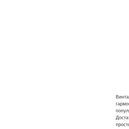
Винта
гармо
попул
Доста
прост