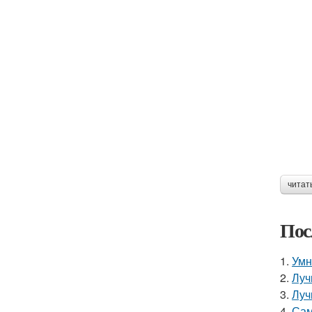
читат
Пос
1.
Умн
2.
Луч
3.
Луч
4.
Сам