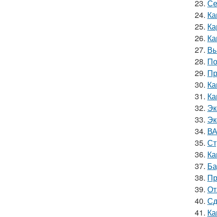
23.
Се
24.
Ка
25.
Ка
26.
Ка
27.
Вы
28.
По
29.
Пр
30.
Ка
31.
Ка
32.
Эк
33.
Эк
34.
ВА
35.
Ст
36.
Ка
37.
Ба
38.
Пр
39.
От
40.
Сд
41.
Ка