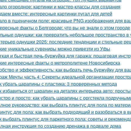
ало огородное: картинки и мастер-классы для создания
даем вместе: интересные картинки пугал для детей
ало в пшеничном поле: красивые PNG изображения для ва
ересные факты о Белгороде: что вы не знали о этом городе
льные однушки: как превратить небольшое пространство в 
терьер однушки 2025: последние тенденции и стильные р
кие уникальные сувениры можно привезти из Уфы
гкая и быстрая печь-буржуйка для гаража: пошаговая инст
кие интересные факты о метрополитене Новосибирска
обство и эффективность: как выбрать печь буржуйку для в
раж Мечты часть 4: Секреты идеальной организации простр
к убрать царапины с пластика: 3 проверенных метода
к избавиться от царапин на деталях интерьера авто: прос
стро и просто: как убрать царапины с оргстекла подручны
лное руководство: как выбрать плинтус для пола по матери
интус для пола: как выбрать подходящий и разобраться в в
к выбрать плинтус для паркетного пола: советы и рекоменд
лная инструкция по созданию дренажа в подвале дома