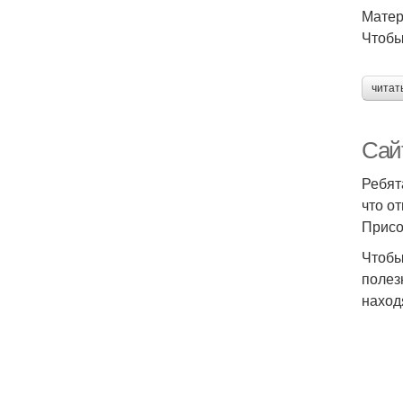
Матер
Чтобы
читат
Сай
Ребят
что о
Присо
Чтобы
полез
наход