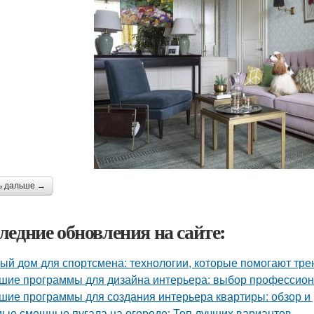
ь дальше →
ледние обновления на сайте:
ый дом для спортсмена: технологии, которые помогают тре
шие программы для дизайна интерьера: выбор профессио
шие программы для создания интерьера квартиры: обзор и 
ые смешные пугала на огороде: Топ лучших вариантов