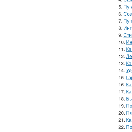
5.
Пуг
6.
Соз
7.
Пуг
8.
Инт
9.
Сти
10.
Ин
11.
Ка
12.
Ле
13.
Ка
14.
Уд
15.
Га
16.
Ка
17.
Ка
18.
Бы
19.
По
20.
Пл
21.
Ка
22.
По