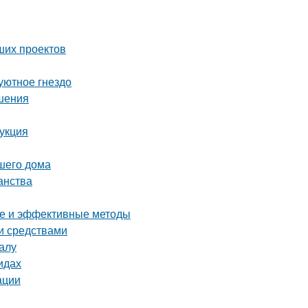
ших проектов
уютное гнездо
ешения
рукция
ашего дома
анства
тые и эффективные методы
ми средствами
алу
идах
ации