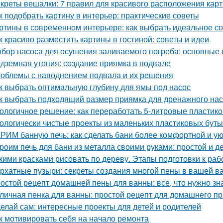
креты вешалки: 7 правил для красивого расположения кар
к подобрать картину в интерьер: практические советы
ртины в современном интерьере: как выбрать идеальное с
к красиво разместить картины в гостиной: советы и идеи
бор насоса для осушения заливаемого погреба: основные
дземная утопия: создание приямка в подвале
облемы с наводнением подвала и их решения
к выбрать оптимальную глубину для ямы под насос
к выбрать подходящий размер приямка для дренажного на
ологичное решение: как переработать 5-литровые пластик
ологически чистые проекты из маленьких пластиковых бут
РИМ банную печь: как сделать бани более комфортной и у
роим печь для бани из металла своими руками: простой и 
кими красками рисовать по дереву. Этапы подготовки к раб
рхатные пузыри: секреты создания многой пены в вашей в
остой рецепт домашней пены для ванны: все, что нужно зн
личная пенка для ванны: простой рецепт для домашнего п
елай сам: интересные проекты для детей и родителей
к мотивировать себя на начало ремонта