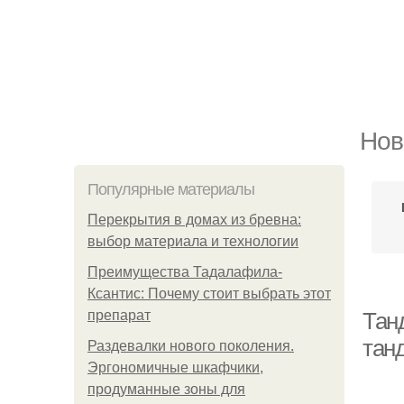
Нов
Популярные материалы
Перекрытия в домах из бревна:
выбор материала и технологии
Преимущества Тадалафила-
Ксантис: Почему стоит выбрать этот
препарат
Тан
тан
Раздевалки нового поколения.
Эргономичные шкафчики,
продуманные зоны для