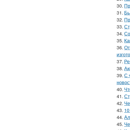
30.
Пр
31.
Бы
32.
Пр
33.
Ст
34.
Со
35.
Ка
36.
От
изгот
37.
Ре
38.
Ак
39.
С 
новос
40.
Чт
41.
Ст
42.
Че
43.
10
44.
Ал
45.
Че