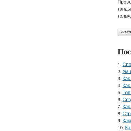
Прове
танды
тольк
читат
Пос
1.
Спо
2.
Умн
3.
Как
4.
Как
5.
Топ
6.
Соз
7.
Как
8.
Стр
9.
Как
10.
Ка