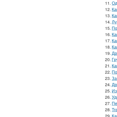
11.
Од
12.
Ка
13.
Ка
14.
Лу
15.
По
16.
Ка
17.
Ка
18.
Ка
19.
Др
20.
Гр
21.
Ка
22.
По
23.
За
24.
Др
25.
Из
26.
Уд
27.
Пе
28.
Tr
29.
Ка