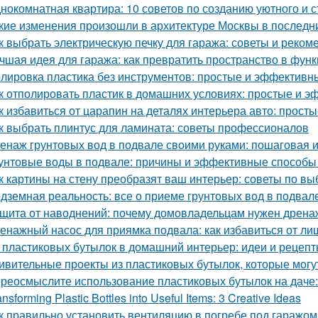
нокомнатная квартира: 10 советов по созданию уютного и 
кие изменения произошли в архитектуре Москвы в последн
к выбрать электрическую печку для гаража: советы и реком
чшая идея для гаража: как превратить пространство в фу
лировка пластика без инструментов: простые и эффективн
к отполировать пластик в домашних условиях: простые и 
к избавиться от царапин на деталях интерьера авто: прос
к выбрать плинтус для ламината: советы профессионалов
енаж грунтовых вод в подвале своими руками: пошаговая 
унтовые воды в подвале: причины и эффективные способы
к картины на стену преобразят ваш интерьер: советы по в
дземная реальность: все о приеме грунтовых вод в подвал
щита от наводнений: почему домовладельцам нужен дрена
енажный насос для приямка подвала: как избавиться от ли
 пластиковых бутылок в домашний интерьер: идеи и рецеп
ивительные проекты из пластиковых бутылок, которые могу
реосмыслите использование пластиковых бутылок на даче:
ansforming Plastic Bottles into Useful Items: 3 Creative Ideas
к правильно установить вентиляцию в погребе под гаражом