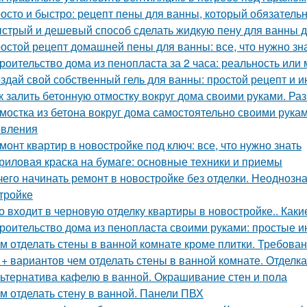
осто и быстро: рецепт пены для ванны, который обязатель
стрый и дешевый способ сделать жидкую пену для ванны 
остой рецепт домашней пены для ванны: все, что нужно зн
роительство дома из пенопласта за 2 часа: реальность или
здай свой собственный гель для ванны: простой рецепт и и
к залить бетонную отмостку вокруг дома своими руками. Ра
мостка из бетона вокруг дома самостоятельно своими рука
овления
монт квартир в новостройке под ключ: все, что нужно знать
риловая краска на бумаге: основные техники и приемы
чего начинать ремонт в новостройке без отделки. Неодноз
тройке
о входит в черновую отделку квартиры в новостройке.. Каки
роительство дома из пенопласта своими руками: простые и
м отделать стены в ванной комнате кроме плитки. Требова
 + вариантов чем отделать стены в ванной комнате. Отделк
ьтернатива кафелю в ванной. Окрашивание стен и пола
м отделать стену в ванной. Панели ПВХ