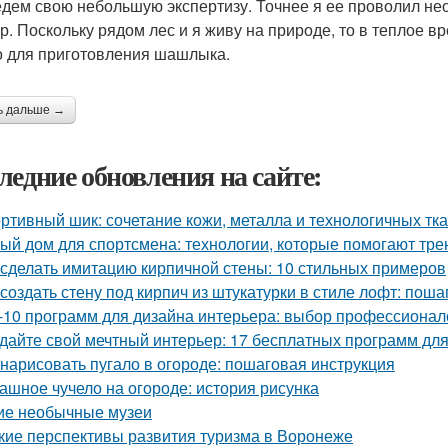
дем свою небольшую экспертизу. Точнее я ее проволил неод
р. Поскольку рядом лес и я живу на природе, то в теплое в
о для приготовления шашлыка.
ь дальше →
ледние обновления на сайте:
ртивный шик: сочетание кожи, металла и технологичных тк
ый дом для спортсмена: технологии, которые помогают тре
 сделать имитацию кирпичной стены: 10 стильных примеров
 создать стену под кирпич из штукатурки в стиле лофт: пош
-10 программ для дизайна интерьера: выбор профессионал
дайте свой мечтный интерьер: 17 бесплатных программ дл
 нарисовать пугало в огороде: пошаговая инструкция
ашное чучело на огороде: история рисунка
ие необычные музеи
кие перспективы развития туризма в Воронеже