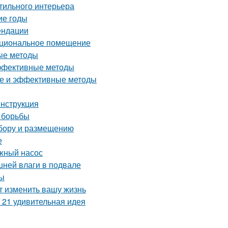
стильного интерьера
ие годы
ендации
нкциональное помещение
ые методы
эффективные методы
тые и эффективные методы
инструкция
 борьбы
ыбору и размещению
е
жный насос
шней влаги в подвале
ты
т изменить вашу жизнь
 21 удивительная идея