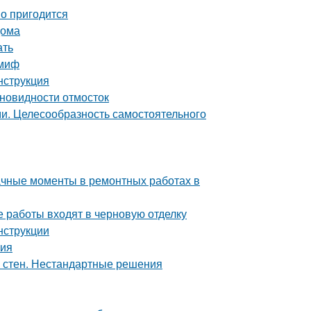
но пригодится
дома
ать
 миф
нструкция
зновидности отмосток
ми. Целесообразность самостоятельного
начные моменты в ремонтных работах в
е работы входят в черновую отделку
нструкции
ния
а стен. Нестандартные решения