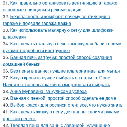
31.
Как правильно организовать вентиляцию в гараже:
основные принципы и рекомендации
32.
Безопасность и комфорт: почему вентиляция в
гараже и подвале гаража важна
33.
Как использовать малярную сетку для шлифовки
шпаклевки
34.
Как сделать стальную печь каменку для бани своими
руками: подробный инструкцию
35.
Банная печь из трубы: простой способ создания
домашней баньки
36.
Без пены в ванне: лучшие альтернативы для мытья
37.
Какую кровать лучше выбрать в спальню. Сове.
Начните с вопроса: какой размер кровати выбрать
38.
Анна Муравина: за кулисами успеха
39.
Ванная с пенкой: простой способ сделать ее дома
40.
Выбор красок для росписи стен: все, что нужно знать
41.
Как сделать жидкую пену для ванны своими руками:
простой рецепт
42.
Твердая пена для ванн с лавандой: улучшение