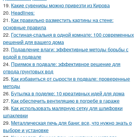
19.
Какие сувениры можно привезти из Кирова
20.
Headlines:
21.
Как правильно разместить картины на стене:
основные правила
22.
Гостиная-спальня в одной комнате: 100 современных
решений для вашего дома
23.
Подавление влаги: эффективные методы борьбы с
водой в подвале
24.
Приямок в подвале: эффективное решение для
отвода грунтовых вод
25.
Как избавиться от сырости в подвале: проверенные
методы
26.
Бутылка в поделке: 10 креативных идей для дома
27.
Как обеспечить вентиляцию в погребе в гараже
28.
Как использовать малярную сетку для шлифовки
шпаклевки
29.
Металлическая печь для бани: все, что нужно знать о
выборе и установке