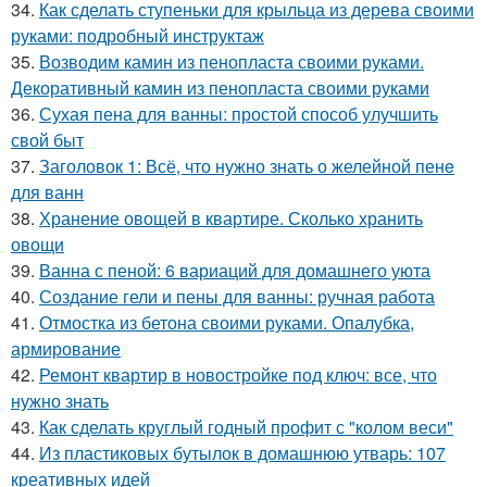
34.
Как сделать ступеньки для крыльца из дерева своими
руками: подробный инструктаж
35.
Возводим камин из пенопласта своими руками.
Декоративный камин из пенопласта своими руками
36.
Сухая пена для ванны: простой способ улучшить
свой быт
37.
Заголовок 1: Всё, что нужно знать о желейной пенe
для ванн
38.
Хранение овощей в квартире. Сколько хранить
овощи
39.
Ванна с пеной: 6 вариаций для домашнего уюта
40.
Создание гели и пены для ванны: ручная работа
41.
Отмостка из бетона своими руками. Опалубка,
армирование
42.
Ремонт квартир в новостройке под ключ: все, что
нужно знать
43.
Как сделать круглый годный профит с "колом веси"
44.
Из пластиковых бутылок в домашнюю утварь: 107
креативных идей