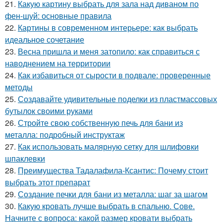
21.
Какую картину выбрать для зала над диваном по
фен-шуй: основные правила
22.
Картины в современном интерьере: как выбрать
идеальное сочетание
23.
Весна пришла и меня затопило: как справиться с
наводнением на территории
24.
Как избавиться от сырости в подвале: проверенные
методы
25.
Создавайте удивительные поделки из пластмассовых
бутылок своими руками
26.
Стройте свою собственную печь для бани из
металла: подробный инструктаж
27.
Как использовать малярную сетку для шлифовки
шпаклевки
28.
Преимущества Тадалафила-Ксантис: Почему стоит
выбрать этот препарат
29.
Создание печки для бани из металла: шаг за шагом
30.
Какую кровать лучше выбрать в спальню. Сове.
Начните с вопроса: какой размер кровати выбрать