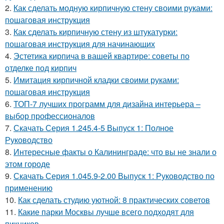
2.
Как сделать модную кирпичную стену своими руками:
пошаговая инструкция
3.
Как сделать кирпичную стену из штукатурки:
пошаговая инструкция для начинающих
4.
Эстетика кирпича в вашей квартире: советы по
отделке под кирпич
5.
Имитация кирпичной кладки своими руками:
пошаговая инструкция
6.
ТОП-7 лучших программ для дизайна интерьера –
выбор профессионалов
7.
Скачать Серия 1.245.4-5 Выпуск 1: Полное
Руководство
8.
Интересные факты о Калининграде: что вы не знали о
этом городе
9.
Скачать Серия 1.045.9-2.00 Выпуск 1: Руководство по
применению
10.
Как сделать студию уютной: 8 практических советов
11.
Какие парки Москвы лучше всего подходят для
пикников