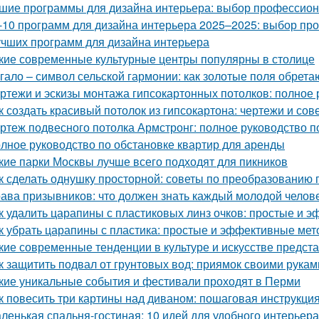
шие программы для дизайна интерьера: выбор профессио
-10 программ для дизайна интерьера 2025–2025: выбор п
учших программ для дизайна интерьера
кие современные культурные центры популярны в столице
гало – символ сельской гармонии: как золотые поля обрета
ртежи и эскизы монтажа гипсокартонных потолков: полное 
к создать красивый потолок из гипсокартона: чертежи и сов
ртеж подвесного потолка Армстронг: полное руководство 
лное руководство по обстановке квартир для аренды
кие парки Москвы лучше всего подходят для пикников
к сделать однушку просторной: советы по преобразованию 
ава призывников: что должен знать каждый молодой челов
к удалить царапины с пластиковых линз очков: простые и 
к убрать царапины с пластика: простые и эффективные ме
кие современные тенденции в культуре и искусстве предс
к защитить подвал от грунтовых вод: приямок своими рукам
кие уникальные события и фестивали проходят в Перми
к повесить три картины над диваном: пошаговая инструкци
ленькая спальня-гостиная: 10 идей для удобного интерьера