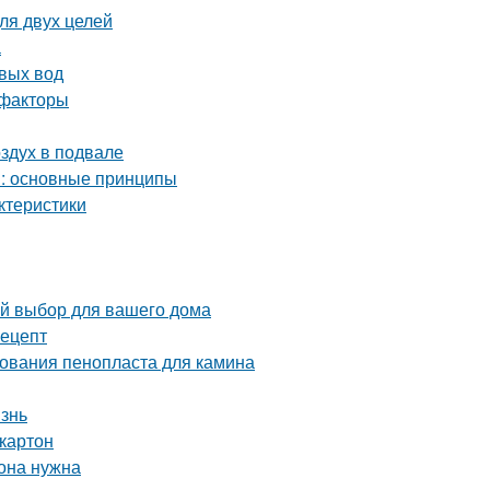
ля двух целей
а
вых вод
 факторы
оздух в подвале
м: основные принципы
ктеристики
ый выбор для вашего дома
рецепт
ования пенопласта для камина
изнь
картон
 она нужна