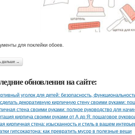
ументы для поклейки обоев.
ь дальше →
ледние обновления на сайте:
ртивный уголок для детей: безопасность, функциональност
 сделать декоративную кирпичную стену своими руками: по
пичная стена своими руками: полное руководство для нач
тация кирпича своими руками от А до Я: пошаговое руково
ая кирпичная стена: изысканность и стиль в вашем интерье
атки гипсокартона: как превратить мусор в полезные вещи