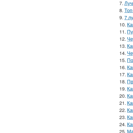
7.
Луч
8.
Топ
9.
7 л
10.
Ка
11.
Пу
12.
Че
13.
Ка
14.
Че
15.
По
16.
Ка
17.
Ка
18.
Пр
19.
Ка
20.
Ка
21.
Ка
22.
Ка
23.
Ка
24.
Ка
25.
Ма