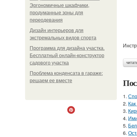
Эргономичные шкафчики,
продуманные зоны для
переодевания
Дизайн интерьеров для
экстремальных видов спорта
Инстр
Программа для дизайна участка.
Бесплатный онлайн-конструктор
садового участка
читат
Проблема конденсата в гараже:
Пос
решаем ее вместе
1.
Спо
2.
Как
3.
Кир
4.
Ими
5.
Бел
6.
Ост