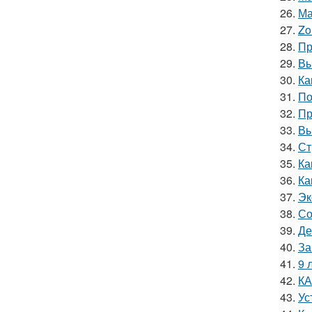
26.
Ма
27.
Zo
28.
Пр
29.
Вы
30.
Ка
31.
По
32.
Пр
33.
Вы
34.
Ст
35.
Ка
36.
Ка
37.
Эк
38.
Со
39.
Де
40.
За
41.
9 
42.
КА
43.
Ус