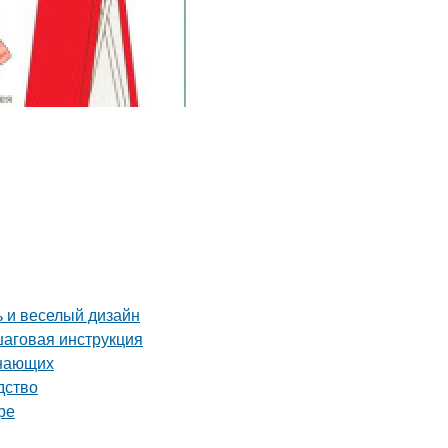
ь и веселый дизайн
шаговая инструкция
инающих
дство
ре