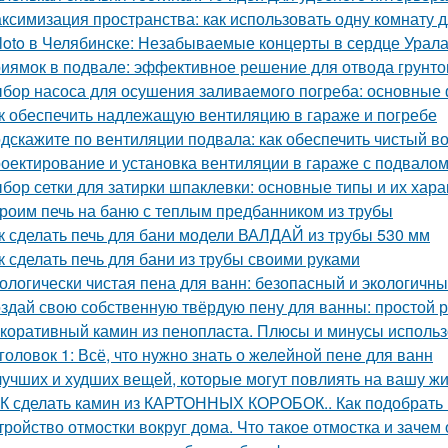
ксимизация пространства: как использовать одну комнату д
loto в Челябинске: Незабываемые концерты в сердце Урал
иямок в подвале: эффективное решение для отвода грунто
бор насоса для осушения заливаемого погреба: основные
к обеспечить надлежащую вентиляцию в гараже и погребе
дскажите по вентиляции подвала: как обеспечить чистый в
оектирование и установка вентиляции в гараже с подвало
бор сетки для затирки шпаклевки: основные типы и их хара
роим печь на баню с теплым предбанником из трубы
к сделать печь для бани модели ВАЛДАЙ из трубы 530 мм
к сделать печь для бани из трубы своими руками
ологически чистая пена для ванн: безопасный и экологичн
здай свою собственную твёрдую пену для ванны: простой 
коративный камин из пенопласта. Плюсы и минусы использ
головок 1: Всё, что нужно знать о желейной пенe для ванн
лучших и худших вещей, которые могут повлиять на вашу ж
К сделать камин из КАРТОННЫХ КОРОБОК.. Как подобрать 
тройство отмостки вокруг дома. Что такое отмостка и зачем