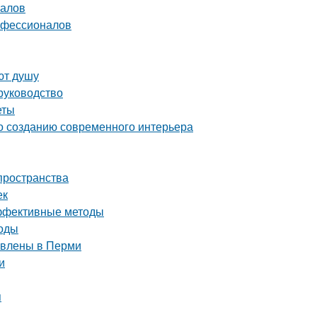
налов
рофессионалов
ют душу
руководство
еты
по созданию современного интерьера
пространства
ек
эффективные методы
тоды
тавлены в Перми
и
я