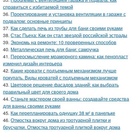
справиться с избитаемой темой
36.
Проектирование и установка вентиляции в гараже с
подвалом: основные принципы
37.
Как сделать печь из трубы для бани своими руками
38.
Стас Пьеха: Как он стал звездой российской эстрады
39.
Экономь на ремонте: 10 проверенных способов
40.
Металлическая печь для бани: самоучка
41.
Переосмысление мраморного камина: как пенопласт
изменил дизайн интерьера
42.
Какие кровати с подъемным механизмом лучше
покупать. Виды кроватей с подъемным механизмом
43.
Цветовое решение фасадов зданий: как выбрать
правильный цвет для своего дома
44.
Станьте мастером своей ванны: создавайте средства
для ванны своими руками
45.
Как перепланировать однушку 38 м² в панельке
46.
Отмостка вокруг дома из тротуарной плитки и
брусчатки. Отмостка тротуарной плиткой вокруг дома