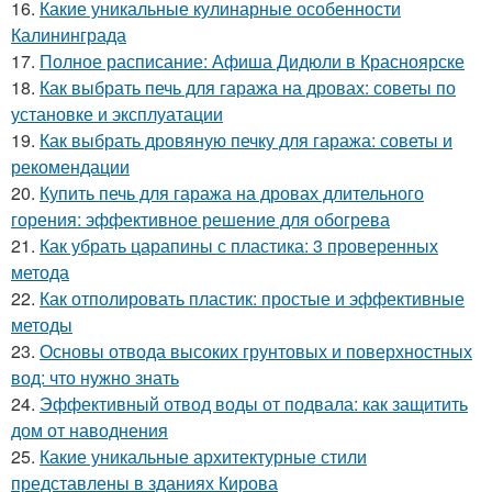
16.
Какие уникальные кулинарные особенности
Калининграда
17.
Полное расписание: Афиша Дидюли в Красноярске
18.
Как выбрать печь для гаража на дровах: советы по
установке и эксплуатации
19.
Как выбрать дровяную печку для гаража: советы и
рекомендации
20.
Купить печь для гаража на дровах длительного
горения: эффективное решение для обогрева
21.
Как убрать царапины с пластика: 3 проверенных
метода
22.
Как отполировать пластик: простые и эффективные
методы
23.
Основы отвода высоких грунтовых и поверхностных
вод: что нужно знать
24.
Эффективный отвод воды от подвала: как защитить
дом от наводнения
25.
Какие уникальные архитектурные стили
представлены в зданиях Кирова