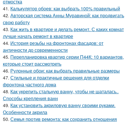
отмостка
41.
Калькулятор обоев: как выбрать 100% правильный
42.
Авторская система Анны Муравиной: как продвигать
свою работу
43.
Как жить в квартире и делать ремонт. С каких комнат
лучше начать ремонт в квартире
44.
История резьбы на фронтонах фасадов: от
античности до современности
45.
Перепланировка квартир серии П44К: 10 вариантов,
которые стоит рассмотреть
46.
Рулонные обои: как выбрать правильные размеры
47.
Стильные и практичные решения для отделки
фронтона частного дома
48.
Как укрепить стальную ванну, чтобы не шаталась..
Способы крепления ванн
49.
Как установить акриловую ванну своими руками.
Особенности акрила
50.
Семья против ремонта: как сохранить отношения