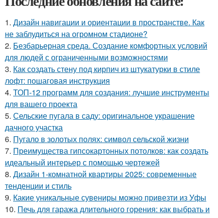
Последние обновления на сайте:
1.
Дизайн навигации и ориентации в пространстве. Как
не заблудиться на огромном стадионе?
2.
Безбарьерная среда. Создание комфортных условий
для людей с ограниченными возможностями
3.
Как создать стену под кирпич из штукатурки в стиле
лофт: пошаговая инструкция
4.
ТОП-12 программ для создания: лучшие инструменты
для вашего проекта
5.
Сельские пугала в саду: оригинальное украшение
дачного участка
6.
Пугало в золотых полях: символ сельской жизни
7.
Преимущества гипсокартонных потолков: как создать
идеальный интерьер с помощью чертежей
8.
Дизайн 1-комнатной квартиры 2025: современные
тенденции и стиль
9.
Какие уникальные сувениры можно привезти из Уфы
10.
Печь для гаража длительного горения: как выбрать и