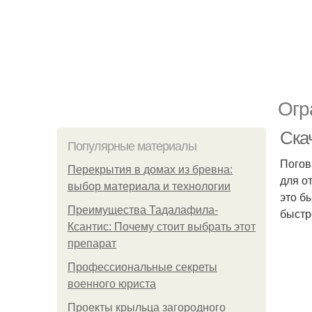
Огр
Скач
Популярные материалы
Погов
Перекрытия в домах из бревна:
для о
выбор материала и технологии
это б
Преимущества Тадалафила-
быстр
Ксантис: Почему стоит выбрать этот
препарат
Профессиональные секреты
военного юриста
Проекты крыльца загородного