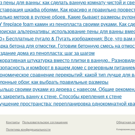
з пены для ванны: как сделать ванную комнату чистой и св
ставрация шкафа обоями. Как красиво и правильно провест
олько метров в рулоне обоев. Какие бывают размеры руло
Y fireplace foam камин из пенопласта своими руками. Как с
поисках альтернативы: использование пены для ванны вмес
0+ Бесплатные пугало & Пугать изображения: Все, что вам 
рка бетона для отмостки. Готовим бетонную смесь на отмос
здание дома из пенопласта: шаг за шагом
коративная штукатурка вместо плитки в ванную.. Разновид
зопасность и комфорт в вашем доме с резервным питание
ономическое сравнение перекрытий: какой тип лучше для 
лонные обои: как выбрать правильные размеры
ыльцо своими руками из дерева с навесом. Общие рекоме
к закрепить ванну к стене. Способы крепления к стене
учшение пространства: перепланировка однокомнатной ква
Контакты
Пользовательское соглашение
Обратная св
Политика конфидециальности
Копирование раз