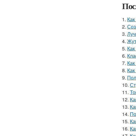
Пос
1.
Как
2.
Соз
3.
Луч
4.
Жут
5.
Как
6.
Кла
7.
Как
8.
Как
9.
Пол
10.
Ст
11.
То
12.
Ка
13.
Ка
14.
По
15.
Ка
16.
Ка
17.
Ка