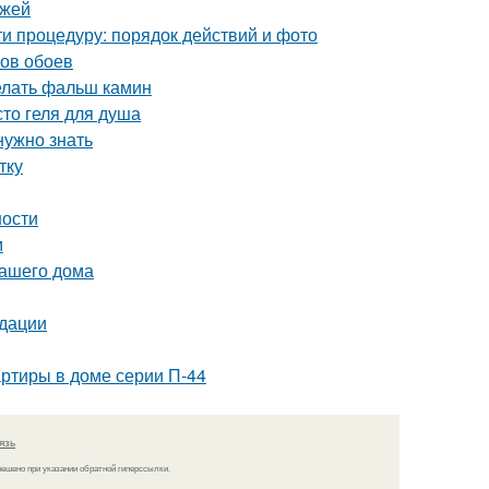
ежей
и процедуру: порядок действий и фото
нов обоев
делать фальш камин
то геля для душа
нужно знать
тку
ности
м
вашего дома
ндации
ртиры в доме серии П-44
язь
решено при указании обратной гиперссылки.