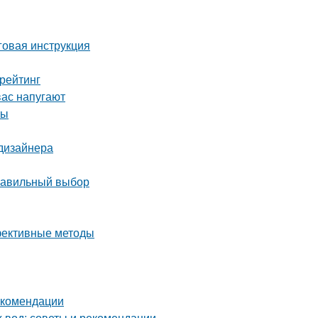
аговая инструкция
рейтинг
вас напугают
ты
 дизайнера
правильный выбор
ффективные методы
екомендации
х вод: советы и рекомендации