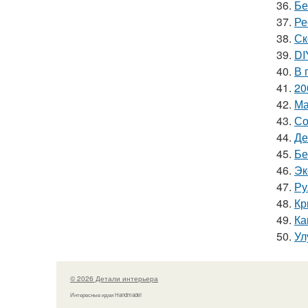
36.
Бе
37.
Ре
38.
Ск
39.
DI
40.
В 
41.
20
42.
Ма
43.
Со
44.
Де
45.
Бе
46.
Эк
47.
Ру
48.
Кр
49.
Ка
50.
Ул
© 2026 Детали интерьера
Интересные идеи Handmade!