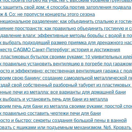
к защитить свой дом: 4 способа против затопления подвала
ж & Co: не пропусти концерты этого сезона
нкциональное разделение: как объединить спальню и гости
ияние пространств: как правильно объединить гостиную и 
давление влаги: эффективные методы борьбы с водой в п
к выбрать подходящий размер приямка для дренажного на
кестр CAGMO Санкт-Петербург: история и достижения
 пластиковых бутылок своими руками: 10 удивительных иде
к правильно установить вентиляцию в погребе под гаражом
осто и эффективно: естественная вентиляция гаража с по
роим свою банину: создание самодельной металлической п
здай свой собственный разборный табурет из пластиковых
нные печи из металла: все варианты для домашней бани
к выбрать и установить печь для бани из металла
роим печь для бани из металла своими руками: простой спо
к правильно составить чертежи печи для бани
осто и быстро: секреты создания большой пены в ванной
овать с ящиками или подъемным механизмом. №5. Кроват