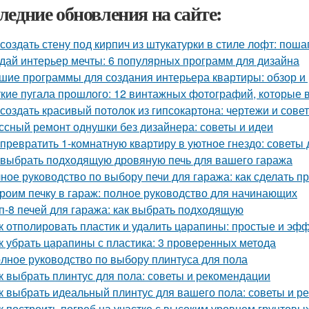
ледние обновления на сайте:
 создать стену под кирпич из штукатурки в стиле лофт: пош
дай интерьер мечты: 6 популярных программ для дизайна
шие программы для создания интерьера квартиры: обзор и 
кие пугала прошлого: 12 винтажных фотографий, которые 
 создать красивый потолок из гипсокартона: чертежи и сове
ссный ремонт однушки без дизайнера: советы и идеи
 превратить 1-комнатную квартиру в уютное гнездо: советы
 выбрать подходящую дровяную печь для вашего гаража
ное руководство по выбору печи для гаража: как сделать 
роим печку в гараж: полное руководство для начинающих
п-8 печей для гаража: как выбрать подходящую
к отполировать пластик и удалить царапины: простые и э
к убрать царапины с пластика: 3 проверенных метода
лное руководство по выбору плинтуса для пола
к выбрать плинтус для пола: советы и рекомендации
к выбрать идеальный плинтус для вашего пола: советы и р
к построить погреб на участке с высоким уровнем грунтовы