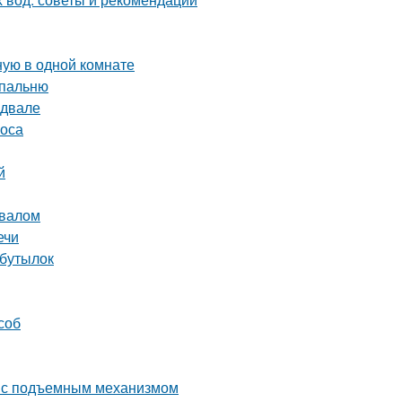
ную в одной комнате
спальню
одвале
соса
й
двалом
ечи
 бутылок
соб
ь с подъемным механизмом