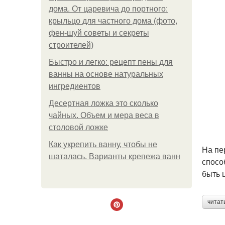
дома. От царевича до портного:
крыльцо для частного дома (фото,
фен-шуй советы и секреты
строителей)
Быстро и легко: рецепт пены для
ванны на основе натуральных
ингредиентов
Десертная ложка это сколько
чайных. Объем и мера веса в
столовой ложке
Как укрепить ванну, чтобы не
На пе
шаталась. Варианты крепежа ванн
спосо
быть 
читат