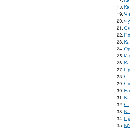
18.
Ка
19.
Чи
20.
Фу
21.
Сл
22.
По
23.
Ка
24.
Ор
25.
Из
26.
Ка
27.
Пр
28.
Ст
29.
Со
30.
Ба
31.
Ка
32.
Ст
33.
Ка
34.
Пр
35.
Кр