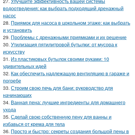
27.
Улучшите эффективность вашей системы
водоотведения: как выбрать подходящий дренажный
насос
28.
Приямок для насоса в цокольном этаже: как выбрать
и установить
29.
Проблемы с дренажными приямками и их решение
30.
Утилизация пятилитровой бутылки: от мусора к
искусству
31.
Из пластиковых бутылок своими руками: 10
удивительных идей
32.
Как обеспечить надлежащую вентиляцию в гараже и
погребе
33.
Строим свою печь для бани: руководство для
начинающих
34.
Ванная пена: лучшие ингредиенты для домашнего
ухода
35.
Сделай свою собственную пену для ванны и
избавься от крема для тела
36.
Просто и быстро: секреты создания большой пены в