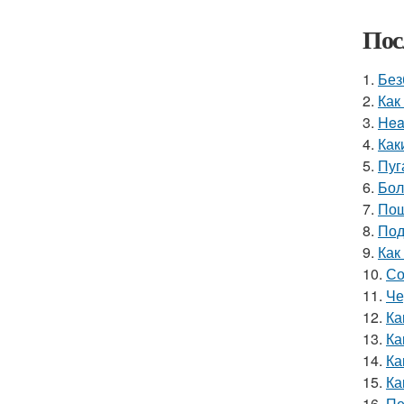
Пос
1.
Без
2.
Как
3.
Hea
4.
Как
5.
Пуг
6.
Бол
7.
Пош
8.
Под
9.
Как
10.
Со
11.
Че
12.
Ка
13.
Ка
14.
Ка
15.
Ка
16.
Пе