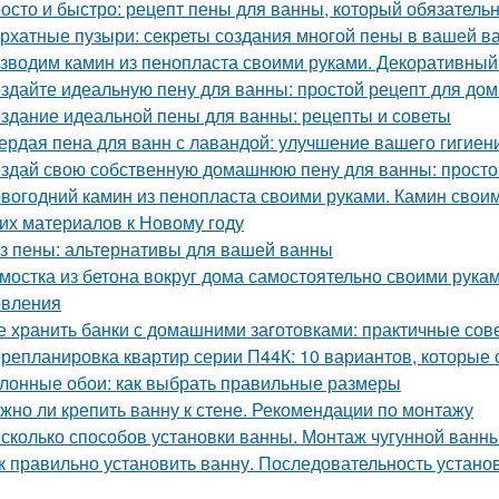
осто и быстро: рецепт пены для ванны, который обязатель
рхатные пузыри: секреты создания многой пены в вашей в
зводим камин из пенопласта своими руками. Декоративный
здайте идеальную пену для ванны: простой рецепт для до
здание идеальной пены для ванны: рецепты и советы
ердая пена для ванн с лавандой: улучшение вашего гигиен
здай свою собственную домашнюю пену для ванны: простой
вогодний камин из пенопласта своими руками. Камин своим
гих материалов к Новому году
з пены: альтернативы для вашей ванны
мостка из бетона вокруг дома самостоятельно своими рука
овления
е хранить банки с домашними заготовками: практичные сов
репланировка квартир серии П44К: 10 вариантов, которые 
лонные обои: как выбрать правильные размеры
жно ли крепить ванну к стене. Рекомендации по монтажу
сколько способов установки ванны. Монтаж чугунной ванны
к правильно установить ванну. Последовательность устано