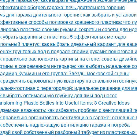
фективное обогрев гаража: печь длительного горения
чь для гаража длительного горения: как выбрать и установи
фективные способы полировки крашеного пластика: что л
лировка пластика своими руками: секреты и советы для иде
к убрать царапины с пластика: 5 эффективных методов
польный плинтус: как выбрать идеальный вариант для ваш
енаж грунтовых вод в подвале своими руками: пошаговая 
к правильно расположить картины на стене: советы дизайн
ртины в современном интерьере: как выбрать идеальное с
адимир Кузьмин и его группа: Звёзды московской сцены
к разделить однокомнатную квартиру на спальню и гостину
альня-гостиная с перегородкой: идеальное решение для м
к выбрать оптимальную глубину для ямы под насос
ansforming Plastic Bottles into Useful Items: 3 Creative Ideas
дземная влажность: как избежать проблем с вентиляцией 
к правильно организовать вентиляцию в гараже: основные
к обеспечить надлежащую вентиляцию гаража и погреба
здай свой собственный разборный табурет из пластиковых