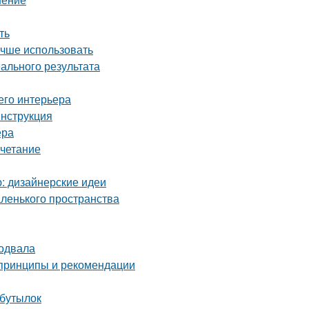
ть
учше использовать
ального результата
его интерьера
инструкция
ера
очетание
ю: дизайнерские идеи
аленького пространства
подвала
 принципы и рекомендации
 бутылок