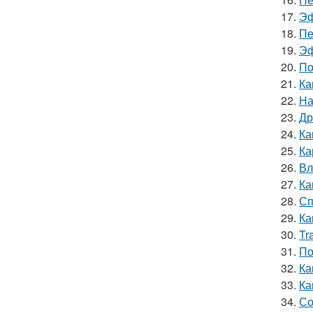
17.
Эф
18.
Пе
19.
Эф
20.
По
21.
Ка
22.
На
23.
Др
24.
Ка
25.
Ка
26.
Вл
27.
Ка
28.
Сп
29.
Ка
30.
Tr
31.
По
32.
Ка
33.
Ка
34.
Со