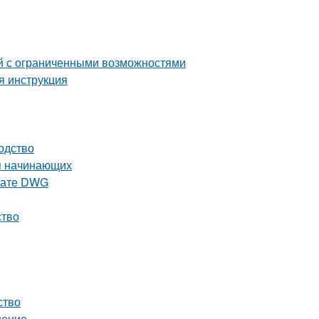
й с ограниченными возможностями
я инструкция
одство
ля начинающих
рмате DWG
ство
ство
шение