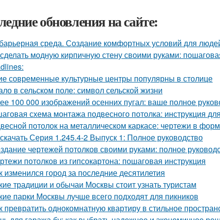
ледние обновления на сайте:
барьерная среда. Создание комфортных условий для люде
 сделать модную кирпичную стену своими руками: пошагова
dlines:
ие современные культурные центры популярны в столице
ало в сельском поле: символ сельской жизни
ее 100 000 изображений осенних пугал: ваше полное руков
аговая схема монтажа подвесного потолка: инструкция д
весной потолок на металлическом каркасе: чертежи в фо
 скачать Серия 1.245.4-2 Выпуск 1: Полное руководство
здание чертежей потолков своими руками: полное руковод
ртежи потолков из гипсокартона: пошаговая инструкция
к изменился город за последние десятилетия
кие традиции и обычаи Москвы стоит узнать туристам
кие парки Москвы лучше всего подходят для пикников
к превратить однокомнатную квартиру в стильное простран
чь для гаража бу: как выбрать надежное и экономичное ре