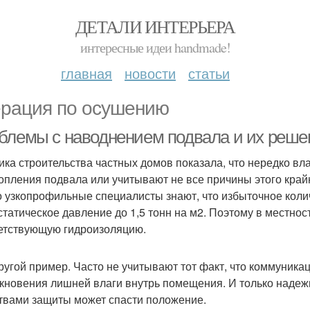
ДЕТАЛИ ИНТЕРЬЕРА
интересные идеи handmade!
главная
новости
статьи
рация по осушению
блемы с наводнением подвала и их реше
ика строительства частных домов показала, что нередко в
топления подвала или учитывают не все причины этого край
о узкопрофильные специалисты знают, что избыточное коли
статическое давление до 1,5 тонн на м2. Поэтому в местно
етствующую гидроизоляцию.
ругой пример. Часто не учитывают тот факт, что коммуника
кновения лишней влаги внутрь помещения. И только надеж
твами защиты может спасти положение.