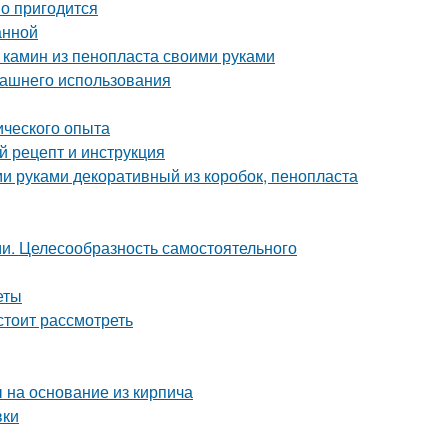
но пригодится
анной
 камин из пенопласта своими руками
машнего использования
ического опыта
 рецепт и инструкция
и руками декоративный из коробок, пенопласта
ми. Целесообразность самостоятельного
еты
стоит рассмотреть
 на основание из кирпича
вки