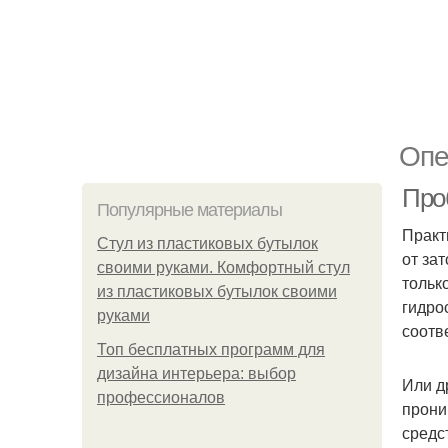
Опе
Про
Популярные материалы
Практ
Стул из пластиковых бутылок
от за
своими руками. Комфортный стул
тольк
из пластиковых бутылок своими
гидро
руками
соотв
Топ бесплатных программ для
дизайна интерьера: выбор
Или д
профессионалов
прони
средс