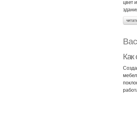
цвет 
здани
читат
Вас
Как 
Созда
мебел
покло
работ