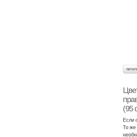
читат
Цве
пра
(95
Если 
То же
необх