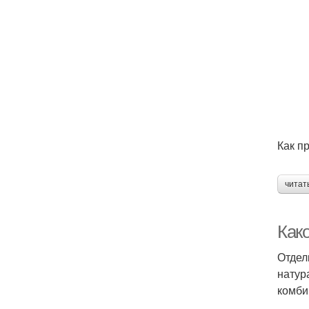
Как п
читат
Как
Отдел
натур
комби