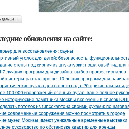
ь дальше →
ледние обновления на сайте:
ерьер для восстановления: сауны
ртивный уголок для детей: безопасность, функциональност
дание стены под кирпич из штукатурки: пошаговый гид для
-7 лучших программ для дизайна: выбор профессионалов
айн интерьера стал проще: 10 легких программ для начин
ристические пугала для вашего сада: 20 оригинальных ид
ее 100 000 изображений осенних пугал: ваше полное руков
ие исторические памятники Москвы включены в список Ю
 сделать потолок из гипсокартона своими руками: пошагова
кие современные сооружения можно посмотреть в городе
кие музеи Москвы имеют уникальные временные выставки
лное руководство по обстановке квартир для аренды