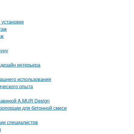
и установке
таж
аж
ауну
 дизайн интерьера
машнего использования
ического опыта
равиной A.MUR Design
пропорции для бетонной смеси
ии специалистов
м