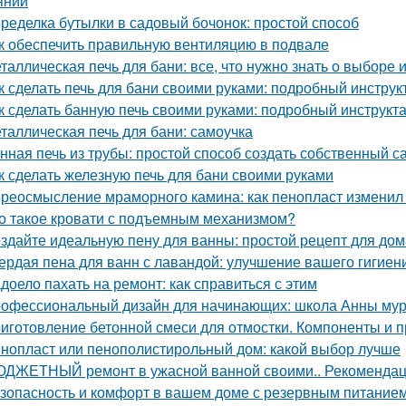
янии
ределка бутылки в садовый бочонок: простой способ
к обеспечить правильную вентиляцию в подвале
таллическая печь для бани: все, что нужно знать о выборе 
к сделать печь для бани своими руками: подробный инструк
к сделать банную печь своими руками: подробный инструкт
таллическая печь для бани: самоучка
нная печь из трубы: простой способ создать собственный с
к сделать железную печь для бани своими руками
реосмысление мраморного камина: как пенопласт изменил
о такое кровати с подъемным механизмом?
здайте идеальную пену для ванны: простой рецепт для до
ердая пена для ванн с лавандой: улучшение вашего гигиен
доело пахать на ремонт: как справиться с этим
офессиональный дизайн для начинающих: школа Анны му
иготовление бетонной смеси для отмостки. Компоненты и 
нопласт или пенополистирольный дом: какой выбор лучше
ДЖЕТНЫЙ ремонт в ужасной ванной своими.. Рекомендац
зопасность и комфорт в вашем доме с резервным питание