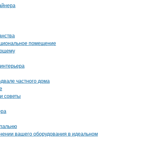
айнера
анства
нкциональное помещение
ающему
 интерьера
одвале частного дома
е
 и советы
ера
спальню
ранении вашего оборудования в идеальном