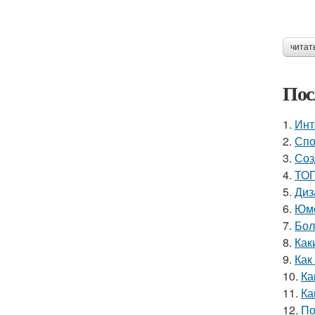
читат
Пос
1.
Инт
2.
Спо
3.
Соз
4.
ТОП
5.
Диз
6.
Юмо
7.
Бол
8.
Как
9.
Как
10.
Ка
11.
Ка
12.
По