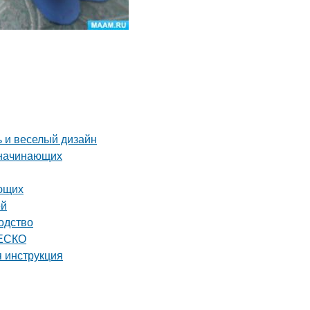
ь и веселый дизайн
 начинающих
ающих
ей
одство
НЕСКО
я инструкция