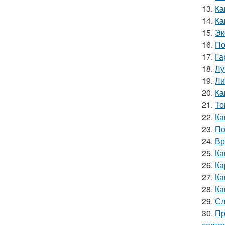
13.
Ка
14.
Ка
15.
Эк
16.
По
17.
Га
18.
Лу
19.
Ли
20.
Ка
21.
То
22.
Ка
23.
По
24.
Вр
25.
Ка
26.
Ка
27.
Ка
28.
Ка
29.
Сл
30.
Пр