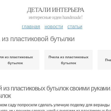
ДЕТАЛИ ИНТЕРЬЕРА
интересные идеи handmade!
главная
новости
статьи
 из пластиковой бутылки
ля из пластиковых
Пчела из пластиковых
Пче
бутылок
бутылок
й из пластиковых бутылок своими руками.
ылок
ском саду попросили сделать уличную поделку для веранды
нете, мы решили сделать улей с пчелами из пластиковых бу