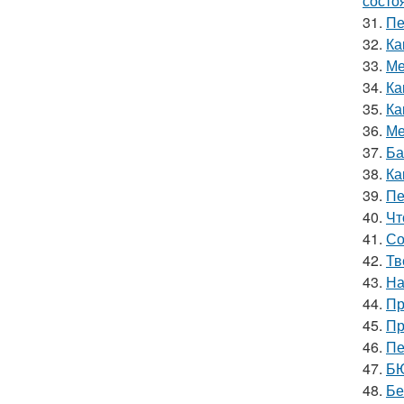
состо
31.
Пе
32.
Ка
33.
Ме
34.
Ка
35.
Ка
36.
Ме
37.
Ба
38.
Ка
39.
Пе
40.
Чт
41.
Со
42.
Тв
43.
На
44.
Пр
45.
Пр
46.
Пе
47.
БЮ
48.
Бе