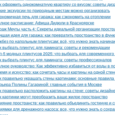
к оформить однокомнатную квартиру со вкусом: советы диз
кие экскурсии по природным местам можно организовать
ономичная печь для гаража: как сэкономить на отоплении
лное расписание: Афиша Дидюли в Красноярске
раж Мечты часть 4: Секреты идеальной организации простр
чшая идея для гаража: как превратить пространство в фу
кбез по напольным плинтусам: всё, что нужно знать начин
к выбрать плинтус для ламината: советы и рекомендации
п-5 модных плинтусов 2025: что выбрать для современного
к выбрать плинтус для ламината: советы профессионалов
лное руководство: Как эффективно избавиться от воды в п
емя и искусство: как сочетать часы и картины на одной стен
к правильно украшать стены картинами: основные правила
рьера Полины Гагариной: главные события в Москве
к правильно расположить картины на стене: советы дизайн
к картинки могут преобразить ваше жилое пространство
ияние пространств: как правильно объединить гостиную и 
иямки для дренажного насоса: все, что нужно знать о сох