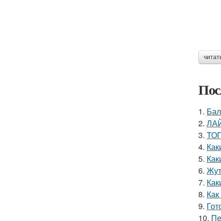
читат
Пос
1.
Бал
2.
ЛАЙ
3.
ТОП
4.
Как
5.
Как
6.
Жут
7.
Как
8.
Как
9.
Гот
10.
Пе