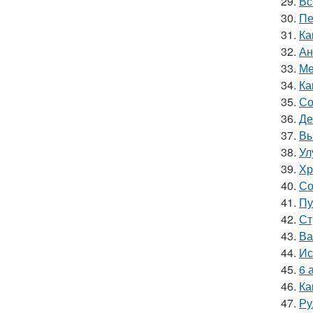
29.
Вс
30.
Пе
31.
Ка
32.
Ан
33.
Ме
34.
Ка
35.
Со
36.
Де
37.
Вы
38.
Ул
39.
Хр
40.
Со
41.
Пу
42.
Ст
43.
Ва
44.
Ис
45.
6 
46.
Ка
47.
Ру