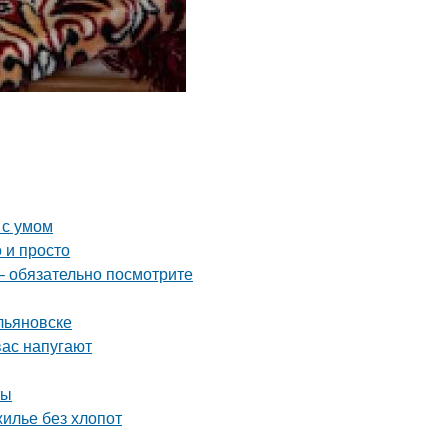
 с умом
 и просто
– обязательно посмотрите
льяновске
вас напугают
ты
жилье без хлопот