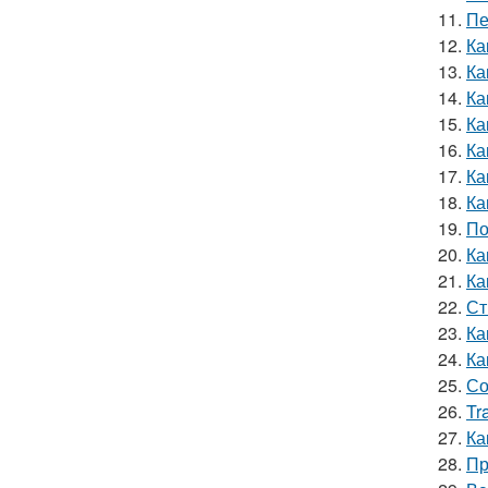
11.
Пе
12.
Ка
13.
Ка
14.
Ка
15.
Ка
16.
Ка
17.
Ка
18.
Ка
19.
По
20.
Ка
21.
Ка
22.
Ст
23.
Ка
24.
Ка
25.
Со
26.
Tr
27.
Ка
28.
Пр