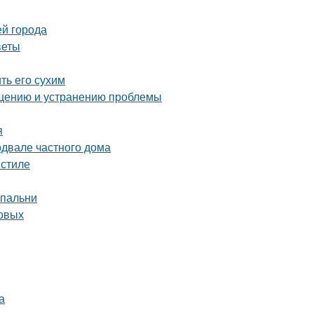
ей города
веты
ть его сухим
ращению и устранению проблемы
я
одвале частного дома
 стиле
спальни
товых
а