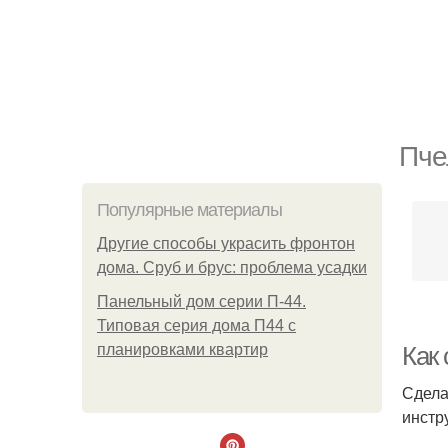
Пче
Популярные материалы
Другие способы украсить фронтон
дома. Сруб и брус: проблема усадки
Панельный дом серии П-44.
Типовая серия дома П44 с
планировками квартир
Как 
Сдела
инстр