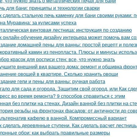
е, что нужно знать о металлических печах для бани
чь для бани: принципы и технологии сварки
к сделать стальную печь каменку для бани своими руками:
на Муравина: за кулисами успеха
таллическая винтовая лестница: инструкция по созданию
к онлайн-обучение дизайну интерьера может помочь вам с
здание домашней пены для ванны: простой рецепт и поле
коративный камин из пенопласта. Плюсы и минусы использ
бор красок для росписи стен: все, что нужно знать
учшите внешний вид вашего дома: ремонт и обшивка фрон
анение овощей в квартире. Сколько хранить овощи
здание гели и пены для ванны: ручная работа
гало для сада и огорода. Защитим свой огород, или Как сде
ресс во время ремонта? 9 способов справиться с этим
нная без плитки на стенах. Дизайн ванной без плитки на ст
тория резьбы на фронтонах фасадов: от античности до со
альтернатив кафелю в ванной. Компромиссный вариант
к сделать деревянные ступени. Как сделать расчет лестниц
лонные обои: как выбрать правильные размеры