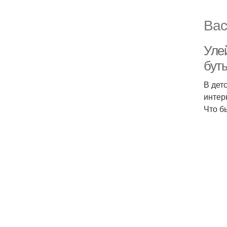
Вас
Уле
бут
В дет
интер
Что б