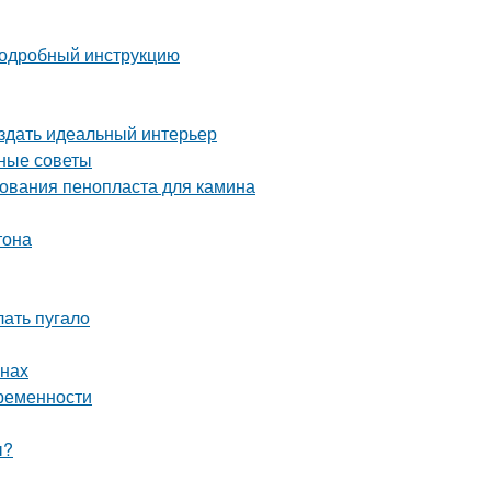
 подробный инструкцию
оздать идеальный интерьер
зные советы
ования пенопласта для камина
тона
лать пугало
енах
временности
ы?