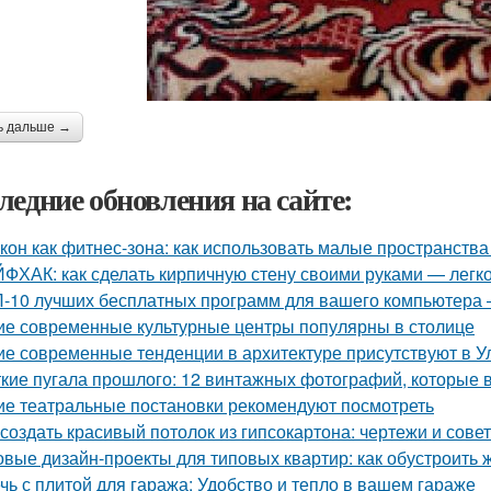
ь дальше →
ледние обновления на сайте:
кон как фитнес-зона: как использовать малые пространства
ФХАК: как сделать кирпичную стену своими руками — легко
-10 лучших бесплатных программ для вашего компьютера 
ие современные культурные центры популярны в столице
ие современные тенденции в архитектуре присутствуют в У
кие пугала прошлого: 12 винтажных фотографий, которые 
ие театральные постановки рекомендуют посмотреть
 создать красивый потолок из гипсокартона: чертежи и сове
овые дизайн-проекты для типовых квартир: как обустроить 
чь с плитой для гаража: Удобство и тепло в вашем гараже