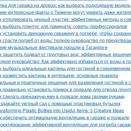
чка для гаража на дровах: как выбрать подходящую модель
кие интересные факты о Тюмени могут удивить даже жител
к отполировать черный пластик: эффективные методы и со
к выбрать плинтус для ламината: советы профессионалов
к установить дренажную скважину в погребе, чтобы сохрани
к спасти погреб от воды: полное руководство по предотв
кие музыкальные фестивали прошли в Таганроге
к защитить подвал от грунтовых вод: эффективные решени
лное руководство: Как эффективно избавиться от воды в п
к выбрать идеальные картины для гостиной в современном
к разместить картины в интерьере: основные правила
ильные и практичные решения для разделения гостиной и 
к правильно установить примок в подвале для отвода грун
к сделать дренажную яму в подвале дома своими руками
здавайте уютный сад с помощью пластиковых бутылок
ansforming Plastic Bottles into Useful Items: 3 Creative Ideas
к обеспечить оптимальную вентиляцию в гараже и подвале
оектирование эффективной вентиляции для погреба гараж