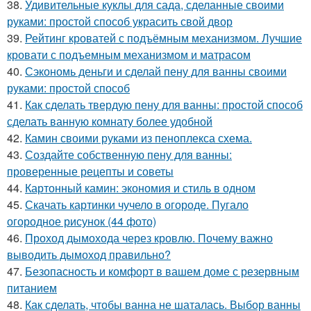
38.
Удивительные куклы для сада, сделанные своими
руками: простой способ украсить свой двор
39.
Рейтинг кроватей с подъёмным механизмом. Лучшие
кровати с подъемным механизмом и матрасом
40.
Сэкономь деньги и сделай пену для ванны своими
руками: простой способ
41.
Как сделать твердую пену для ванны: простой способ
сделать ванную комнату более удобной
42.
Камин своими руками из пеноплекса схема.
43.
Создайте собственную пену для ванны:
проверенные рецепты и советы
44.
Картонный камин: экономия и стиль в одном
45.
Скачать картинки чучело в огороде. Пугало
огородное рисунок (44 фото)
46.
Проход дымохода через кровлю. Почему важно
выводить дымоход правильно?
47.
Безопасность и комфорт в вашем доме с резервным
питанием
48.
Как сделать, чтобы ванна не шаталась. Выбор ванны