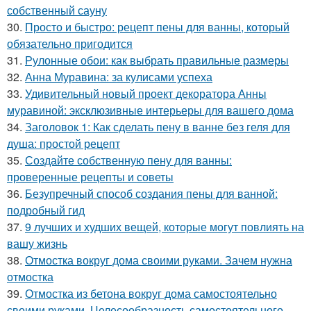
собственный сауну
30.
Просто и быстро: рецепт пены для ванны, который
обязательно пригодится
31.
Рулонные обои: как выбрать правильные размеры
32.
Анна Муравина: за кулисами успеха
33.
Удивительный новый проект декоратора Анны
муравиной: эксклюзивные интерьеры для вашего дома
34.
Заголовок 1: Как сделать пену в ванне без геля для
душа: простой рецепт
35.
Создайте собственную пену для ванны:
проверенные рецепты и советы
36.
Безупречный способ создания пены для ванной:
подробный гид
37.
9 лучших и худших вещей, которые могут повлиять на
вашу жизнь
38.
Отмостка вокруг дома своими руками. Зачем нужна
отмостка
39.
Отмостка из бетона вокруг дома самостоятельно
своими руками. Целесообразность самостоятельного