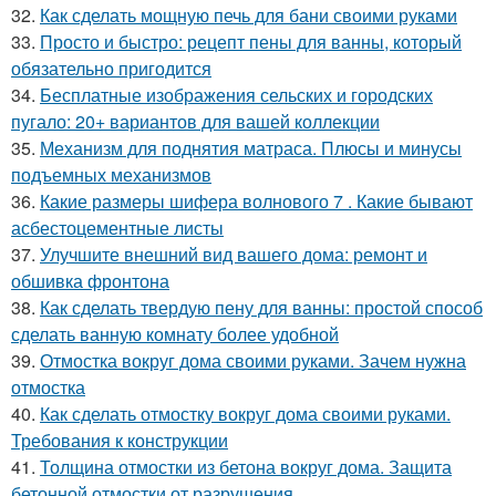
32.
Как сделать мощную печь для бани своими руками
33.
Просто и быстро: рецепт пены для ванны, который
обязательно пригодится
34.
Бесплатные изображения сельских и городских
пугало: 20+ вариантов для вашей коллекции
35.
Механизм для поднятия матраса. Плюсы и минусы
подъемных механизмов
36.
Какие размеры шифера волнового 7 . Какие бывают
асбестоцементные листы
37.
Улучшите внешний вид вашего дома: ремонт и
обшивка фронтона
38.
Как сделать твердую пену для ванны: простой способ
сделать ванную комнату более удобной
39.
Отмостка вокруг дома своими руками. Зачем нужна
отмостка
40.
Как сделать отмостку вокруг дома своими руками.
Требования к конструкции
41.
Толщина отмостки из бетона вокруг дома. Защита
бетонной отмостки от разрушения