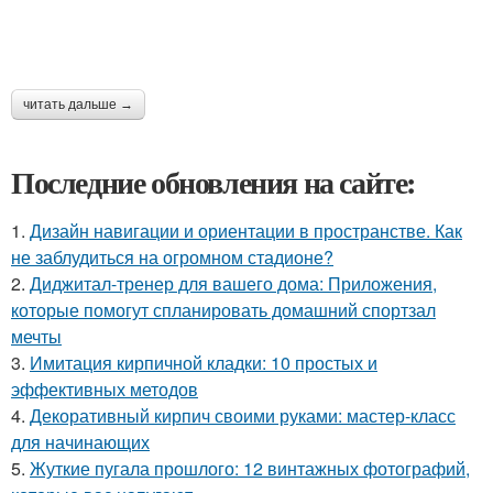
читать дальше →
Последние обновления на сайте:
1.
Дизайн навигации и ориентации в пространстве. Как
не заблудиться на огромном стадионе?
2.
Диджитал-тренер для вашего дома: Приложения,
которые помогут спланировать домашний спортзал
мечты
3.
Имитация кирпичной кладки: 10 простых и
эффективных методов
4.
Декоративный кирпич своими руками: мастер-класс
для начинающих
5.
Жуткие пугала прошлого: 12 винтажных фотографий,