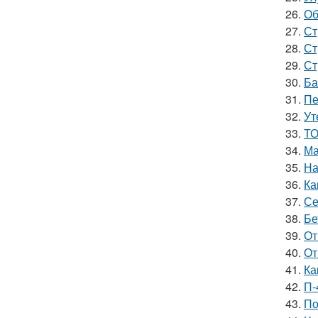
26.
Об
27.
Ст
28.
Ст
29.
Ст
30.
Ба
31.
Пе
32.
Ут
33.
ТО
34.
Ма
35.
На
36.
Ка
37.
Се
38.
Бе
39.
От
40.
От
41.
Ка
42.
П-
43.
По