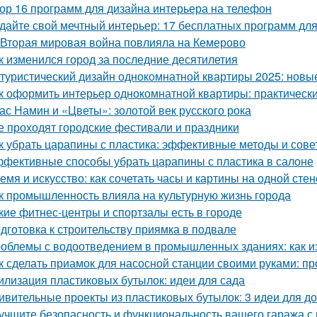
ор 16 программ для дизайна интерьера на телефон
дайте свой мечтный интерьер: 17 бесплатных программ дл
 Вторая мировая война повлияла на Кемерово
к изменился город за последние десятилетия
туристический дизайн однокомнатной квартиры 2025: нов
к оформить интерьер однокомнатной квартиры: практически
ас Намин и «Цветы»: золотой век русского рока
е проходят городские фестивали и праздники
к убрать царапины с пластика: эффективные методы и сове
фективные способы убрать царапины с пластика в салоне
емя и искусство: как сочетать часы и картины на одной стен
к промышленность влияла на культурную жизнь города
кие фитнес-центры и спортзалы есть в городе
дготовка к строительству приямка в подвале
облемы с водоотведением в промышленных зданиях: как из
к сделать приамок для насосной станции своими руками: пр
илизация пластиковых бутылок: идеи для сада
ивительные проекты из пластиковых бутылок: 3 идеи для 
учшите безопасность и функциональность вашего гаража с