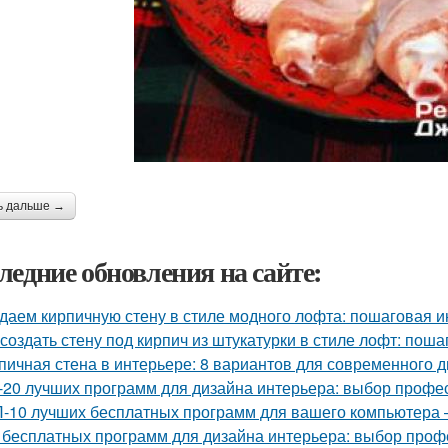
ь дальше →
ледние обновления на сайте:
даем кирпичную стену в стиле модного лофта: пошаговая и
 создать стену под кирпич из штукатурки в стиле лофт: пош
пичная стена в интерьере: 8 вариантов для современного 
-20 лучших программ для дизайна интерьера: выбор профе
-10 лучших бесплатных программ для вашего компьютера 
 бесплатных программ для дизайна интерьера: выбор про