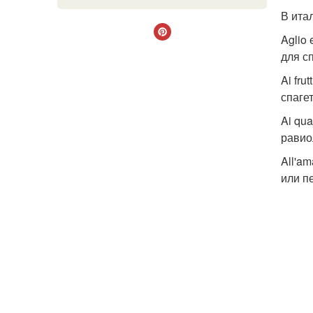
В ита
Aglio
для с
Ai fru
спагет
Ai qu
равио
All'a
или п