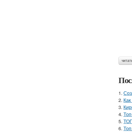
читат
Пос
1.
Соз
2.
Как
3.
Кир
4.
Топ
5.
ТОП
6.
Топ