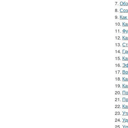
7.
Обз
8.
Соз
9.
Как
10.
Ка
11.
Фу
12.
Ка
13.
Ст
14.
Гд
15.
Ка
16.
Эф
17.
Вр
18.
Ка
19.
Ка
20.
По
21.
Пр
22.
Ка
23.
Ут
24.
Уд
25.
Ул