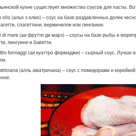
льянской кухне существует множество соусов для пасты. Во
 e olio (альо э олио) – соус на базе раздавленных долек че
пагетти, спагеттини, вермичелли или лингвини.
tti di mare (аи фрутти ди марэ) – соусы на базе рыбы и мор
ти, лингуине и баветти.
attro formaggi (аи куаттро формаджи) – сырный соус. Лучше 
ли.
matriciana (алль аматричана) – соус с помидорами и корейкой
енне.