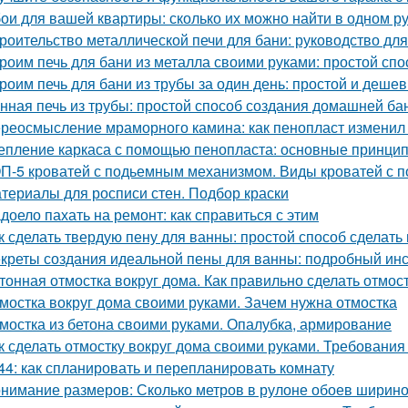
ои для вашей квартиры: сколько их можно найти в одном р
роительство металлической печи для бани: руководство д
роим печь для бани из металла своими руками: простой спо
роим печь для бани из трубы за один день: простой и деше
нная печь из трубы: простой способ создания домашней ба
реосмысление мраморного камина: как пенопласт изменил
епление каркаса с помощью пенопласта: основные принци
П-5 кроватей с подьемным механизмом. Виды кроватей с
териалы для росписи стен. Подбор краски
доело пахать на ремонт: как справиться с этим
к сделать твердую пену для ванны: простой способ сделать
креты создания идеальной пены для ванны: подробный ин
тонная отмостка вокруг дома. Как правильно сделать отмост
мостка вокруг дома своими руками. Зачем нужна отмостка
мостка из бетона своими руками. Опалубка, армирование
к сделать отмостку вокруг дома своими руками. Требования 
44: как спланировать и перепланировать комнату
нимание размеров: Сколько метров в рулоне обоев ширино