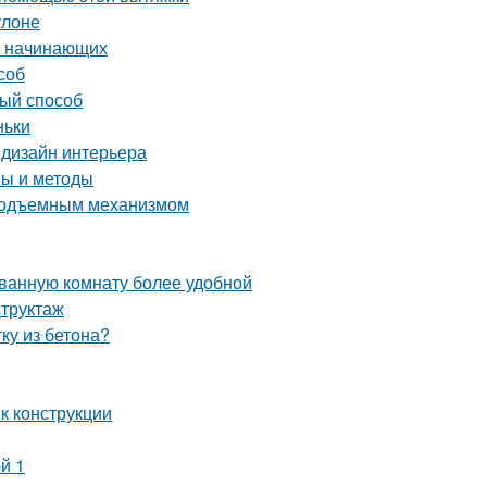
улоне
ля начинающих
соб
вый способ
ньки
 дизайн интерьера
пы и методы
 подъемным механизмом
 ванную комнату более удобной
структаж
ку из бетона?
к конструкции
й 1