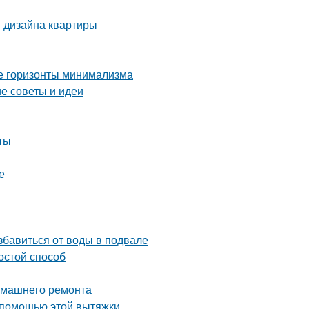
я дизайна квартиры
ые горизонты минимализма
е советы и идеи
ты
е
бавиться от воды в подвале
остой способ
домашнего ремонта
 помощью этой вытяжки