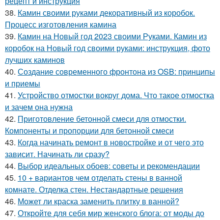
рецепт и инструкция
38.
Камин своими руками декоративный из коробок.
Процесс изготовления камина
39.
Камин на Новый год 2023 своими Руками. Камин из
коробок на Новый год своими руками: инструкция, фото
лучших каминов
40.
Создание современного фронтона из OSB: принципы
и приемы
41.
Устройство отмостки вокруг дома. Что такое отмостка
и зачем она нужна
42.
Приготовление бетонной смеси для отмостки.
Компоненты и пропорции для бетонной смеси
43.
Когда начинать ремонт в новостройке и от чего это
зависит. Начинать ли сразу?
44.
Выбор идеальных обоев: советы и рекомендации
45.
10 + вариантов чем отделать стены в ванной
комнате. Отделка стен. Нестандартные решения
46.
Может ли краска заменить плитку в ванной?
47.
Откройте для себя мир женского блога: от моды до