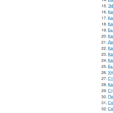
15.
Эф
16.
Ка
17.
Ка
18.
Ка
19.
Бы
20.
Ка
21.
Др
22.
Ка
23.
Ка
24.
Ка
25.
Бы
26.
Ул
27.
Ст
28.
Ка
29.
Ст
30.
Пр
31.
Со
32.
Се