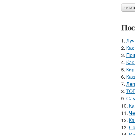
читат
Пос
1.
Луч
2.
Как
3.
Пош
4.
Как
5.
Кир
6.
Как
7.
Лег
8.
ТОП
9.
Сам
10.
Ка
11.
Че
12.
Ка
13.
Со
14.
Ин