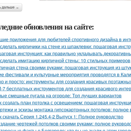
ь дальше →
ледние обновления на сайте:
шие приложения для любителей спортивного дизайна в инт
 сделать кирпичики на стене из шпаклевки: пошаговая инст
аговая инструкция: как правильно укладывать декоративны
 сделать имитацию кирпичной стены: 10 стильных примеров
пичная стена своими руками: пошаговая инструкция из шту
ие фестивали и культурные мероприятия проводятся в Кал
ко и просто: инструменты для создания красивых поэтажны
-7 бесплатных инструментов для создания красивого инте
ые смешные пугала на огороде: Топ лучших вариантов
к создать план потолка с освещением: пошаговая инструкц
ртежи и эскизы монтажа гипсокартонных потолков: полное 
к скачать Серия 1.245.4-2 Выпуск 1: Полное руководство
здание чертежей потолков своими руками: полное руковод
тересные факты о Белгороде: что вы не знали о этом город