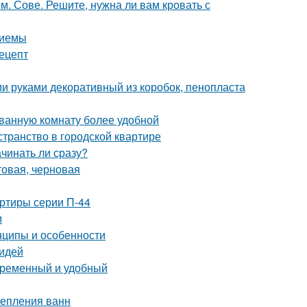
 Сове. Решите, нужна ли вам кровать с
риемы
рецепт
и руками декоративный из коробок, пенопласта
 ванную комнату более удобной
странство в городской квартире
ачинать ли сразу?
товая, черновая
ртиры серии П-44
м
нципы и особенности
 идей
овременный и удобный
репления ванн