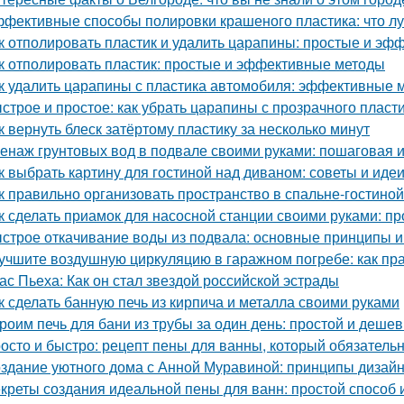
фективные способы полировки крашеного пластика: что л
к отполировать пластик и удалить царапины: простые и э
к отполировать пластик: простые и эффективные методы
к удалить царапины с пластика автомобиля: эффективные 
строе и простое: как убрать царапины с прозрачного пласт
к вернуть блеск затёртому пластику за несколько минут
енаж грунтовых вод в подвале своими руками: пошаговая 
к выбрать картину для гостиной над диваном: советы и иде
к правильно организовать пространство в спальне-гостиной
к сделать приамок для насосной станции своими руками: пр
строе откачивание воды из подвала: основные принципы 
учшите воздушную циркуляцию в гаражном погребе: как пр
ас Пьеха: Как он стал звездой российской эстрады
к сделать банную печь из кирпича и металла своими руками
роим печь для бани из трубы за один день: простой и деше
осто и быстро: рецепт пены для ванны, который обязатель
здание уютного дома с Анной Муравиной: принципы дизай
креты создания идеальной пены для ванн: простой способ