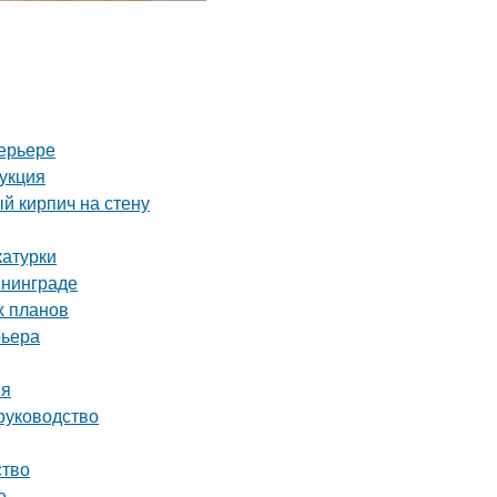
ерьере
рукция
й кирпич на стену
катурки
ининграде
х планов
рьера
ия
руководство
ство
е