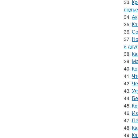
33.
Кр
подъ
34.
Ак
35.
Ка
36.
Со
37.
Но
и дру
38.
Ка
39.
Ма
40.
Ко
41.
Чт
42.
Че
43.
Ул
44.
Бе
45.
Кр
46.
Из
47.
Пе
48.
Ка
49.
Ка