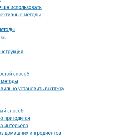
учше использовать
ффективные методы
методы
ика
инструкция
и
остой способ
и методы
авильно установить вытяжку
вый способ
но пригодится
на интерьера
 из домашних ингредиентов