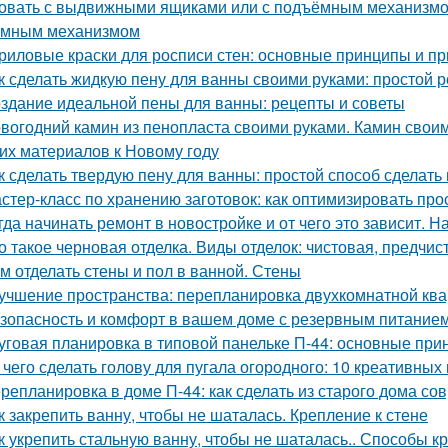
овать с выдвижными ящиками или с подъёмным механизмом.
емным механизмом
риловые краски для росписи стен: основные принципы и п
к сделать жидкую пену для ванны своими руками: простой 
здание идеальной пены для ванны: рецепты и советы
вогодний камин из пенопласта своими руками. Камин своим
гих материалов к Новому году
к сделать твердую пену для ванны: простой способ сделать
стер-класс по хранению заготовок: как оптимизировать про
гда начинать ремонт в новостройке и от чего это зависит. Н
о такое черновая отделка. Виды отделок: чистовая, предчис
м отделать стены и пол в ванной. Стены
учшение пространства: перепланировка двухкомнатной ква
зопасность и комфорт в вашем доме с резервным питание
уговая планировка в типовой панельке П-44: основные при
 чего сделать голову для пугала огородного: 10 креативных
репланировка в доме П-44: как сделать из старого дома с
к закрепить ванну, чтобы не шаталась. Крепление к стене
к укрепить стальную ванну, чтобы не шаталась.. Способы к