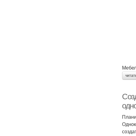
Мебел
читат
Соз
одн
Плани
Однок
созда