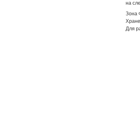
на сл
Зона 
Хране
Для р