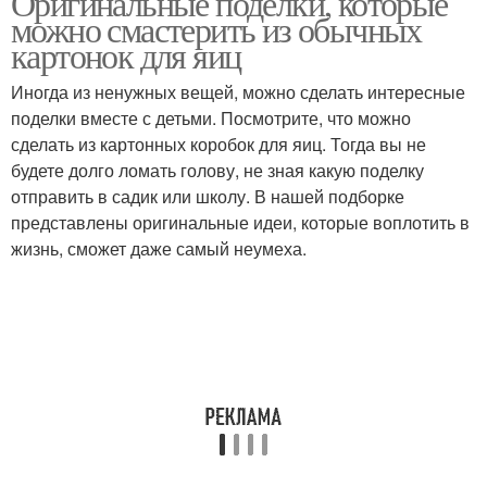
Оригинальные поделки, которые
можно смастерить из обычных
картонок для яиц
Поделки из молочных
Поделки из молочных
Иногда из ненужных вещей, можно сделать интересные
коробок
пакетов
поделки вместе с детьми. Посмотрите, что можно
сделать из картонных коробок для яиц. Тогда вы не
будете долго ломать голову, не зная какую поделку
отправить в садик или школу. В нашей подборке
Поделки из коробок
Лайфхак от коробки
представлены оригинальные идеи, которые воплотить в
жизнь, сможет даже самый неумеха.