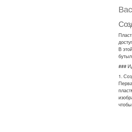
Вас
Соз
Пласт
досту
В это
бутыл
### И
1. Со
Перва
пласт
изобр
чтобы