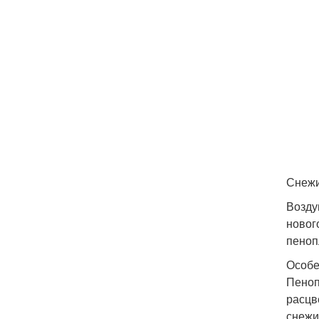
Снежи
Возду
новог
пеноп
Особе
Пеноп
расцв
снежи