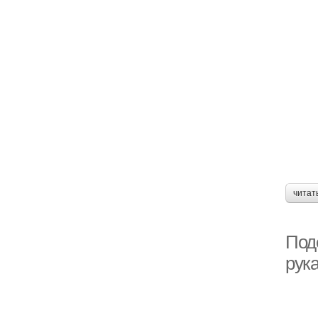
читат
Под
рука