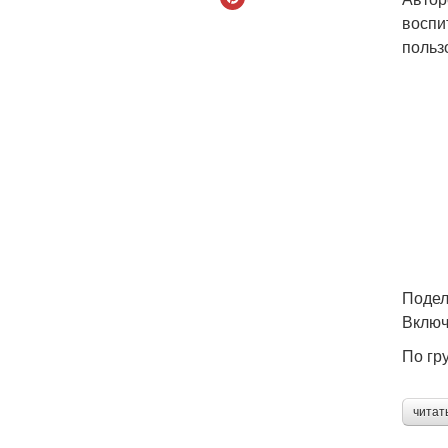
воспи
польз
Подел
Включ
По гр
читат