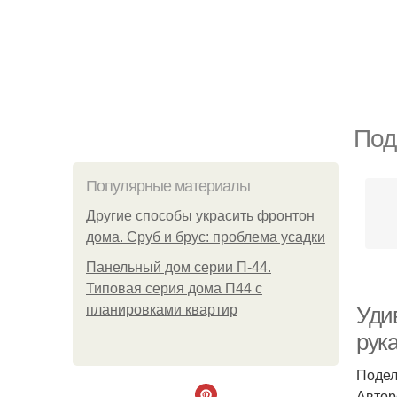
Под
Популярные материалы
Другие способы украсить фронтон
дома. Сруб и брус: проблема усадки
Панельный дом серии П-44.
Типовая серия дома П44 с
планировками квартир
Уди
рук
Подел
Автор