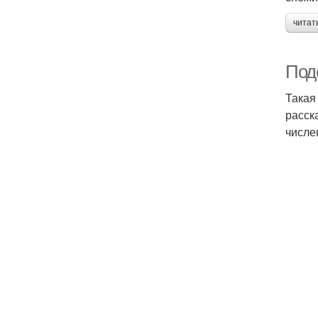
читат
Поде
Такая
расск
числе