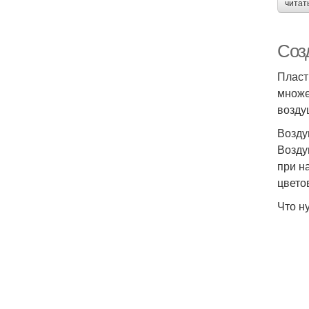
читат
Соз
Пласт
множе
возду
Возду
Возду
при н
цвето
Что н