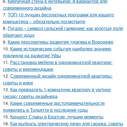
6.
Кирпичная стена в интерьере: 8 вариантов для
современного дизайна
7.
ТОП-10 лучших бесплатных программ для вашего
компьютера – обязательно посмотрите
8.
Пугало – символ сельской гармонии: как золотые поля
обретают душу
9.
Какие перспективы развития туризма в Воронеже
10.
Какие исторические события наиболее значимо
повлияли на развитие Уфы
11.
Расстановка мебели в однокомнатной квартире:
советы и рекомендации
12.
Современный дизайн однокомнатной квартиры:
советы и идеи
13.
Как превратить 1-комнатную квартиру в уютное
гнездо: советы дизайнера
14.
Какие современные достопримечательности
появились в Тольятти в последние годы
15.
Концерт Славы в Братске: лучшие моменты
16.
Как выбрать электрическую печку для гаража: советы