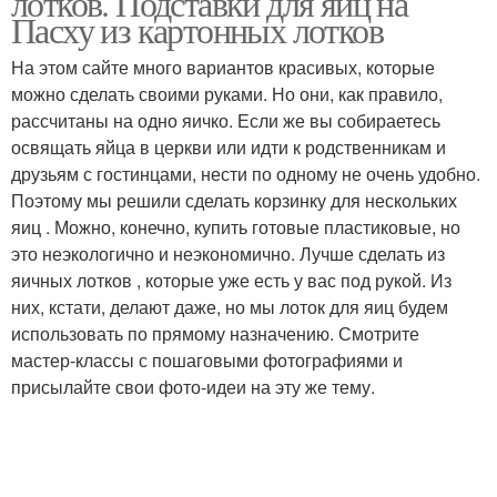
лотков. Подставки для яиц на
Пасху из картонных лотков
На этом сайте много вариантов красивых, которые
можно сделать своими руками. Но они, как правило,
Поделки из подставки
Вязаная подставка
рассчитаны на одно яичко. Если же вы собираетесь
освящать яйца в церкви или идти к родственникам и
друзьям с гостинцами, нести по одному не очень удобно.
Поэтому мы решили сделать корзинку для нескольких
Подставка для
Подставка под яйца
яиц . Можно, конечно, купить готовые пластиковые, но
пасхального яйца
это неэкологично и неэкономично. Лучше сделать из
яичных лотков , которые уже есть у вас под рукой. Из
них, кстати, делают даже, но мы лоток для яиц будем
использовать по прямому назначению. Смотрите
мастер-классы с пошаговыми фотографиями и
присылайте свои фото-идеи на эту же тему.