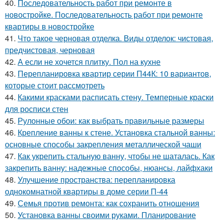
40.
Последовательность работ при ремонте в
новостройке. Последовательность работ при ремонте
квартиры в новостройке
41.
Что такое черновая отделка. Виды отделок: чистовая,
предчистовая, черновая
42.
А если не хочется плитку. Пол на кухне
43.
Перепланировка квартир серии П44К: 10 вариантов,
которые стоит рассмотреть
44.
Какими красками расписать стену. Темперные краски
для росписи стен
45.
Рулонные обои: как выбрать правильные размеры
46.
Крепление ванны к стене. Установка стальной ванны:
основные способы закрепления металлической чаши
47.
Как укрепить стальную ванну, чтобы не шаталась. Как
закрепить ванну: надежные способы, нюансы, лайфхаки
48.
Улучшение пространства: перепланировка
однокомнатной квартиры в доме серии П-44
49.
Семья против ремонта: как сохранить отношения
50.
Установка ванны своими руками. Планирование