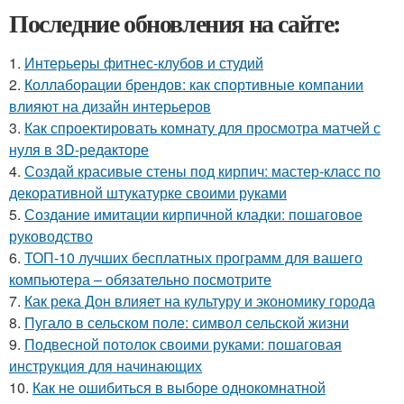
Последние обновления на сайте:
1.
Интерьеры фитнес-клубов и студий
2.
Коллаборации брендов: как спортивные компании
влияют на дизайн интерьеров
3.
Как спроектировать комнату для просмотра матчей с
нуля в 3D-редакторе
4.
Создай красивые стены под кирпич: мастер-класс по
декоративной штукатурке своими руками
5.
Создание имитации кирпичной кладки: пошаговое
руководство
6.
ТОП-10 лучших бесплатных программ для вашего
компьютера – обязательно посмотрите
7.
Как река Дон влияет на культуру и экономику города
8.
Пугало в сельском поле: символ сельской жизни
9.
Подвесной потолок своими руками: пошаговая
инструкция для начинающих
10.
Как не ошибиться в выборе однокомнатной