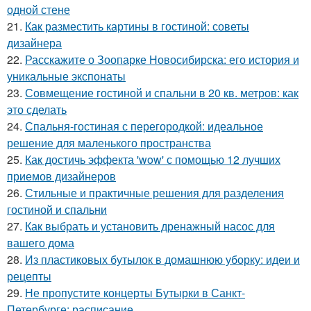
одной стене
21.
Как разместить картины в гостиной: советы
дизайнера
22.
Расскажите о Зоопарке Новосибирска: его история и
уникальные экспонаты
23.
Совмещение гостиной и спальни в 20 кв. метров: как
это сделать
24.
Спальня-гостиная с перегородкой: идеальное
решение для маленького пространства
25.
Как достичь эффекта 'wow' с помощью 12 лучших
приемов дизайнеров
26.
Стильные и практичные решения для разделения
гостиной и спальни
27.
Как выбрать и установить дренажный насос для
вашего дома
28.
Из пластиковых бутылок в домашнюю уборку: идеи и
рецепты
29.
Не пропустите концерты Бутырки в Санкт-
Петербурге: расписание