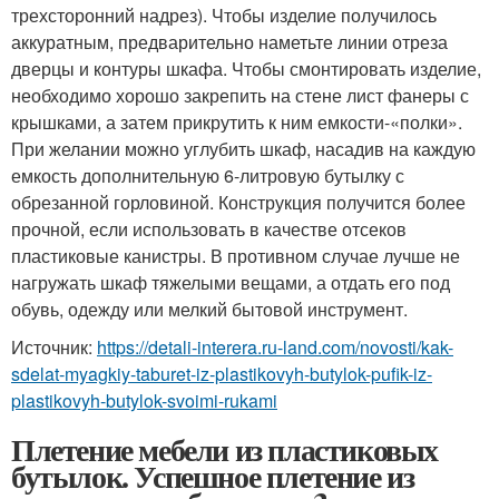
трехсторонний надрез). Чтобы изделие получилось
аккуратным, предварительно наметьте линии отреза
дверцы и контуры шкафа. Чтобы смонтировать изделие,
необходимо хорошо закрепить на стене лист фанеры с
крышками, а затем прикрутить к ним емкости-«полки».
При желании можно углубить шкаф, насадив на каждую
емкость дополнительную 6-литровую бутылку с
обрезанной горловиной. Конструкция получится более
прочной, если использовать в качестве отсеков
пластиковые канистры. В противном случае лучше не
нагружать шкаф тяжелыми вещами, а отдать его под
обувь, одежду или мелкий бытовой инструмент.
Источник:
https://detali-interera.ru-land.com/novosti/kak-
sdelat-myagkiy-taburet-iz-plastikovyh-butylok-pufik-iz-
plastikovyh-butylok-svoimi-rukami
Плетение мебели из пластиковых
бутылок. Успешное плетение из