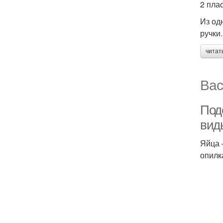
2 пла
Из од
ручки.
читат
Вас
Поде
вид
Яйца 
опилк