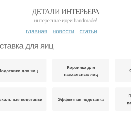
ДЕТАЛИ ИНТЕРЬЕРА
интересные идеи handmade!
главная
новости
статьи
ставка для яиц
Корзинка для
Подставки для яиц
пасхальных яиц
П
схальные подставки
Эффектная подставка
п
Подставки для
Яйца из бисера
Поде