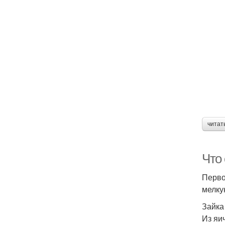
читат
Что
Перво
мелку
Зайка
Из яи