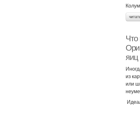
Колум
читат
Что 
Ори
яиц
Иногд
из ка
или ш
неуме
Идеал