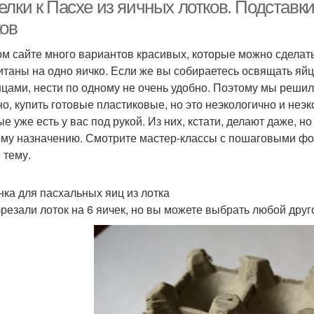
пасхальных яиц
лки к Пасхе из яичных лотков. Подставки
ков
ом сайте много вариантов красивых, которые можно сделать
Лоток для яиц
Вязаная подставка
Под
итаны на одно яичко. Если же вы собираетесь освящать яйца
нцами, нести по одному не очень удобно. Поэтому мы решили
но, купить готовые пластиковые, но это неэкологично и неэк
ые уже есть у вас под рукой. Из них, кстати, делают даже, н
ца из яичного лотка
му назначению. Смотрите мастер-классы с пошаговыми фо
 тему.
нка для пасхальных яиц из лотка
резали лоток на 6 яичек, но вы можете выбрать любой друг