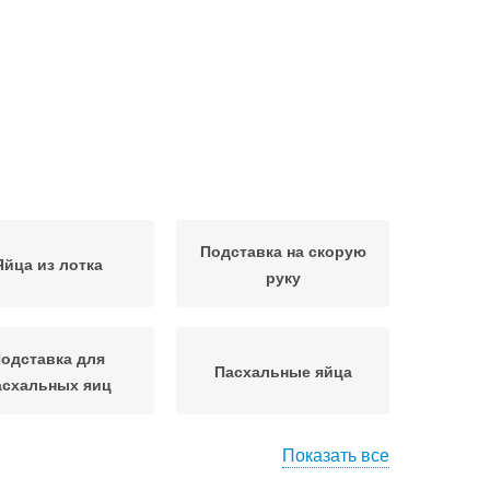
Подставка на скорую
Яйца из лотка
руку
одставка для
Пасхальные яйца
асхальных яиц
Показать все
лки из подставки
Картонки для яиц