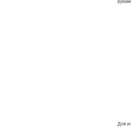
рукам
Для и