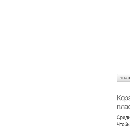
читат
Корз
пла
Среди
Чтобы