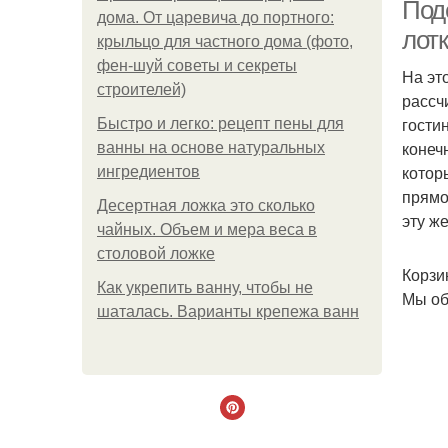
Поде
дома. От царевича до портного:
лот
крыльцо для частного дома (фото,
фен-шуй советы и секреты
На эт
строителей)
рассч
гости
Быстро и легко: рецепт пены для
конеч
ванны на основе натуральных
котор
ингредиентов
Яй
прямо
Десертная ложка это сколько
эту же
чайных. Объем и мера веса в
столовой ложке
Корзи
Как укрепить ванну, чтобы не
Мы об
шаталась. Варианты крепежа ванн