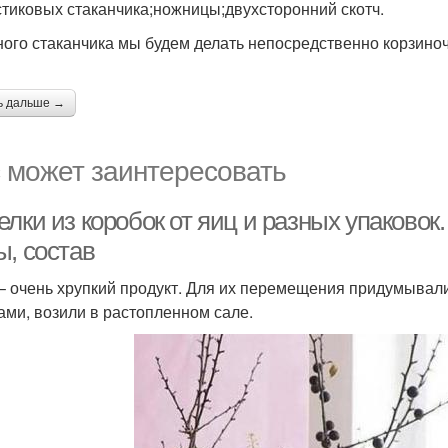
стиковых стаканчика;ножницы;двухсторонний скотч.
ного стаканчика мы будем делать непосредственно корзиноч
ь дальше →
 может заинтересовать
лки из коробок от яиц и разных упаковок.
ы, состав
– очень хрупкий продукт. Для их перемещения придумывал
ами, возили в растопленном сале.