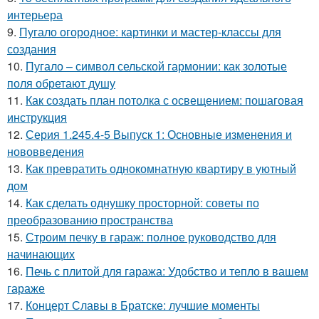
интерьера
9.
Пугало огородное: картинки и мастер-классы для
создания
10.
Пугало – символ сельской гармонии: как золотые
поля обретают душу
11.
Как создать план потолка с освещением: пошаговая
инструкция
12.
Серия 1.245.4-5 Выпуск 1: Основные изменения и
нововведения
13.
Как превратить однокомнатную квартиру в уютный
дом
14.
Как сделать однушку просторной: советы по
преобразованию пространства
15.
Строим печку в гараж: полное руководство для
начинающих
16.
Печь с плитой для гаража: Удобство и тепло в вашем
гараже
17.
Концерт Славы в Братске: лучшие моменты