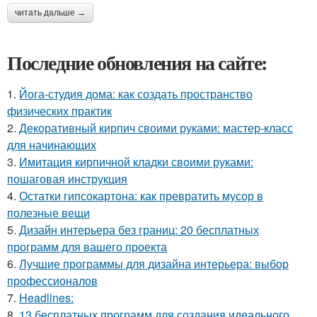
читать дальше →
Последние обновления на сайте:
1.
Йога-студия дома: как создать пространство
физических практик
2.
Декоративный кирпич своими руками: мастер-класс
для начинающих
3.
Имитация кирпичной кладки своими руками:
пошаговая инструкция
4.
Остатки гипсокартона: как превратить мусор в
полезные вещи
5.
Дизайн интерьера без границ: 20 бесплатных
программ для вашего проекта
6.
Лучшие программы для дизайна интерьера: выбор
профессионалов
7.
Headlines:
8.
13 бесплатных программ для создания идеального