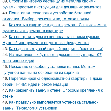
39.
Строим винтовую лестницу из металла своими
руками: простые инструкции для домашних ремонтов
40.
Пошаговая технология устройства бетонной
отмостки.. Выбор времени и подготовка почвы
41.
Как жить в квартире и делать ремонт. С каких комнат
лучше начать ремонт в квартире
42.
Как построить дом из пенопласта своими руками.
Нужный инструмент и подготовка фундамента
43.
Как сделать круглый годный профит с "колом веси"
44.
Из пластиковых бутылок в домашнюю утварь: 107
креативных идей
45.
Несколько способов установки ванны. Монтаж
чугунной ванны на основание из кирпича
46.
Перепланировка однокомнатной квартиры в доме
серии П-44М: идеи и рекомендации
47.
Как закрепить ванну к стене. Способы крепления к
стене
48.
Как правильно выполняется установка стальной
ванны. Технология установки