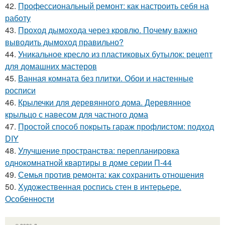
42.
Профессиональный ремонт: как настроить себя на
работу
43.
Проход дымохода через кровлю. Почему важно
выводить дымоход правильно?
44.
Уникальное кресло из пластиковых бутылок: рецепт
для домашних мастеров
45.
Ванная комната без плитки. Обои и настенные
росписи
46.
Крылечки для деревянного дома. Деревянное
крыльцо с навесом для частного дома
47.
Простой способ покрыть гараж профлистом: подход
DIY
48.
Улучшение пространства: перепланировка
однокомнатной квартиры в доме серии П-44
49.
Семья против ремонта: как сохранить отношения
50.
Художественная роспись стен в интерьере.
Особенности