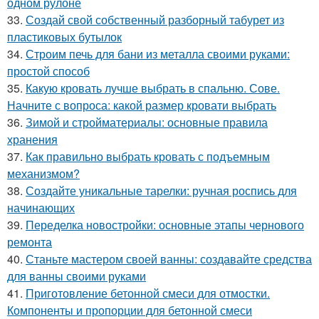
одном рулоне
33.
Создай свой собственный разборный табурет из
пластиковых бутылок
34.
Строим печь для бани из металла своими руками:
простой способ
35.
Какую кровать лучше выбрать в спальню. Сове.
Начните с вопроса: какой размер кровати выбрать
36.
Зимой и стройматериалы: основные правила
хранения
37.
Как правильно выбрать кровать с подъемным
механизмом?
38.
Создайте уникальные тарелки: ручная роспись для
начинающих
39.
Переделка новостройки: основные этапы чернового
ремонта
40.
Станьте мастером своей ванны: создавайте средства
для ванны своими руками
41.
Приготовление бетонной смеси для отмостки.
Компоненты и пропорции для бетонной смеси