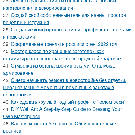
36.
Делаем фальш-камин из пенопласта. Способы
изготовления и декорирования
37.
Создай свой собственный гель для ванны: простой
рецепт и инструкция
38.
Создание комфортного дома из профлиста: советами
и подсказками
39.
Современные тренды в росписи стен: 2022 год
40.
Мастер-класс по хранению заготовок: как
оптимизировать пространство в городской квартире
41.
Отмостка из бетона своими руками. Опалубка,
армирование
42.
С чего начинать ремонт в новостройке без отделки.
Неоднозначные моменты в ремонтных работах в
новостройке
43.
Как сделать круглый годный профит с "колом веси"
44.
DIY Wall Art: A Step-by-Step Guide to Creating Your
Own Masterpiece
45.
Ванная комната без плитки. Обои и настенные
росписи