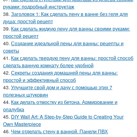
руками: подробный инструктаж
38.
Заголовок 1: Как сделать пену в ванне без геля для
душа: простой рецепт
39.
Как сделать жидкую пену для ванны своими руками:
простой рецепт
40.
Создание идеальной пены для ванны: рецепты и
советы
41.
Как сделать твердую пену для ванны: простой способ
сделать ванную комнату более удобной
42.
Секреты создания домашней пены для ванны:
простой и эффективный способ
43.
Улучшите свой дом и дачу с помощью этих 7
полезных штуковин
44.
Как делать отмостку из бетона. Армирование и
опалубка
45.
DIY Wall Art: A Step-by-Step Guide to Creating Your
Own Masterpiece
46.
Чем отделать стену в ванной. Панели ПВХ