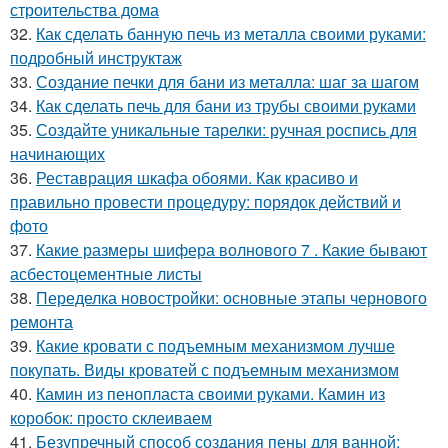
строительства дома
32.
Как сделать банную печь из металла своими руками:
подробный инструктаж
33.
Создание печки для бани из металла: шаг за шагом
34.
Как сделать печь для бани из трубы своими руками
35.
Создайте уникальные тарелки: ручная роспись для
начинающих
36.
Реставрация шкафа обоями. Как красиво и
правильно провести процедуру: порядок действий и
фото
37.
Какие размеры шифера волнового 7 . Какие бывают
асбестоцементные листы
38.
Переделка новостройки: основные этапы чернового
ремонта
39.
Какие кровати с подъемным механизмом лучше
покупать. Виды кроватей с подъемным механизмом
40.
Камин из пенопласта своими руками. Камин из
коробок: просто склеиваем
41.
Безупречный способ создания пены для ванной: