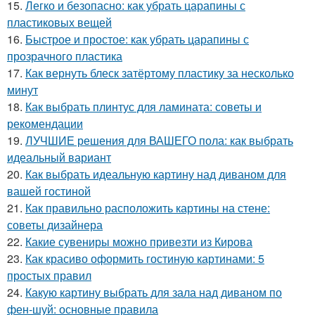
15.
Легко и безопасно: как убрать царапины с
пластиковых вещей
16.
Быстрое и простое: как убрать царапины с
прозрачного пластика
17.
Как вернуть блеск затёртому пластику за несколько
минут
18.
Как выбрать плинтус для ламината: советы и
рекомендации
19.
ЛУЧШИЕ решения для ВАШЕГО пола: как выбрать
идеальный вариант
20.
Как выбрать идеальную картину над диваном для
вашей гостиной
21.
Как правильно расположить картины на стене:
советы дизайнера
22.
Какие сувениры можно привезти из Кирова
23.
Как красиво оформить гостиную картинами: 5
простых правил
24.
Какую картину выбрать для зала над диваном по
фен-шуй: основные правила