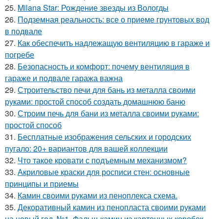
25.
Milana Star: Рождение звезды из Вологды
26.
Подземная реальность: все о приеме грунтовых вод
в подвале
27.
Как обеспечить надлежащую вентиляцию в гараже и
погребе
28.
Безопасность и комфорт: почему вентиляция в
гараже и подвале гаража важна
29.
Строительство печи для бань из металла своими
руками: простой способ создать домашнюю баню
30.
Строим печь для бани из металла своими руками:
простой способ
31.
Бесплатные изображения сельских и городских
пугало: 20+ вариантов для вашей коллекции
32.
Что такое кровати с подъемным механизмом?
33.
Акриловые краски для росписи стен: основные
принципы и приемы
34.
Камин своими руками из пеноплекса схема.
35.
Декоративный камин из пенопласта своими руками
на новый год. №1. Фальш-камин из картонных коробок