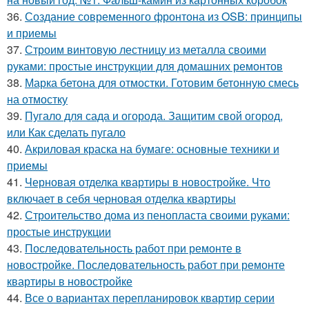
36.
Создание современного фронтона из OSB: принципы
и приемы
37.
Строим винтовую лестницу из металла своими
руками: простые инструкции для домашних ремонтов
38.
Марка бетона для отмостки. Готовим бетонную смесь
на отмостку
39.
Пугало для сада и огорода. Защитим свой огород,
или Как сделать пугало
40.
Акриловая краска на бумаге: основные техники и
приемы
41.
Черновая отделка квартиры в новостройке. Что
включает в себя черновая отделка квартиры
42.
Строительство дома из пенопласта своими руками:
простые инструкции
43.
Последовательность работ при ремонте в
новостройке. Последовательность работ при ремонте
квартиры в новостройке
44.
Все о вариантах перепланировок квартир серии