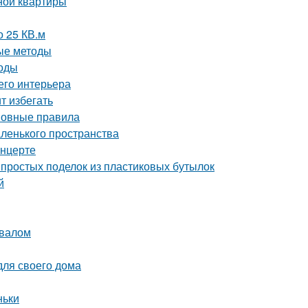
ной квартиры
о 25 КВ.м
ые методы
тоды
его интерьера
т избегать
сновные правила
аленького пространства
онцерте
простых поделок из пластиковых бутылок
й
двалом
для своего дома
ньки