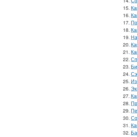
14.
Со
15.
Ка
16.
Ка
17.
По
18.
Ка
19.
На
20.
Ка
21.
Ка
22.
Сп
23.
Би
24.
Сэ
25.
Из
26.
Эк
27.
Ка
28.
Пр
29.
Пе
30.
Со
31.
Ка
32.
Ба