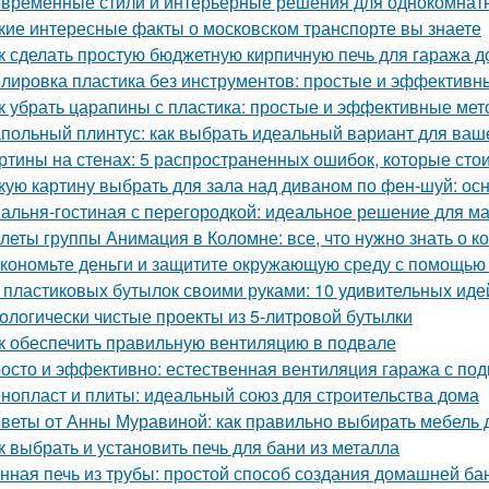
временные стили и интерьерные решения для однокомнат
кие интересные факты о московском транспорте вы знаете
к сделать простую бюджетную кирпичную печь для гаража д
лировка пластика без инструментов: простые и эффективн
к убрать царапины с пластика: простые и эффективные ме
польный плинтус: как выбрать идеальный вариант для ваш
ртины на стенах: 5 распространенных ошибок, которые стои
кую картину выбрать для зала над диваном по фен-шуй: о
альня-гостиная с перегородкой: идеальное решение для м
леты группы Анимация в Коломне: все, что нужно знать о к
кономьте деньги и защитите окружающую среду с помощью 
 пластиковых бутылок своими руками: 10 удивительных иде
ологически чистые проекты из 5-литровой бутылки
к обеспечить правильную вентиляцию в подвале
осто и эффективно: естественная вентиляция гаража с по
нопласт и плиты: идеальный союз для строительства дома
веты от Анны Муравиной: как правильно выбирать мебель 
к выбрать и установить печь для бани из металла
нная печь из трубы: простой способ создания домашней ба