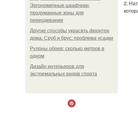
2. На
Эргономичные шкафчики,
котор
продуманные зоны для
переодевания
Другие способы украсить фронтон
дома. Сруб и брус: проблема усадки
Рулоны обоев: сколько метров в
одном
Дизайн интерьеров для
экстремальных видов спорта