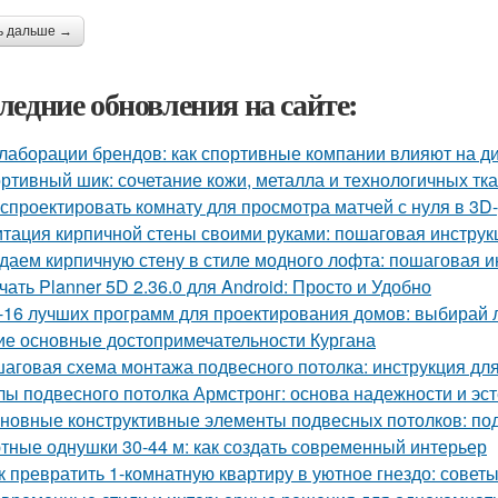
ь дальше →
ледние обновления на сайте:
лаборации брендов: как спортивные компании влияют на д
ртивный шик: сочетание кожи, металла и технологичных тк
 спроектировать комнату для просмотра матчей с нуля в 3D
тация кирпичной стены своими руками: пошаговая инструк
даем кирпичную стену в стиле модного лофта: пошаговая и
чать Planner 5D 2.36.0 для Android: Просто и Удобно
-16 лучших программ для проектирования домов: выбирай
ие основные достопримечательности Кургана
аговая схема монтажа подвесного потолка: инструкция д
лы подвесного потолка Армстронг: основа надежности и эст
новные конструктивные элементы подвесных потолков: по
тные однушки 30-44 м: как создать современный интерьер
к превратить 1-комнатную квартиру в уютное гнездо: совет