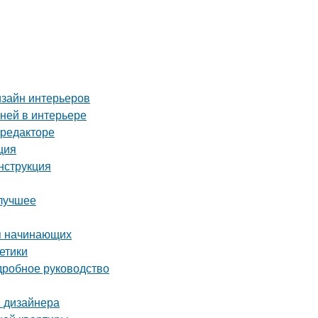
изайн интерьеров
аней в интерьере
-редакторе
ция
нструкция
 лучшее
ля начинающих
етики
дробное руководство
ы дизайнера