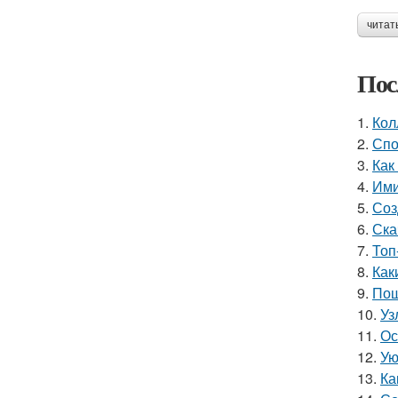
читат
Пос
1.
Кол
2.
Спо
3.
Как
4.
Ими
5.
Соз
6.
Ска
7.
Топ
8.
Как
9.
Пош
10.
Уз
11.
Ос
12.
Ую
13.
Ка