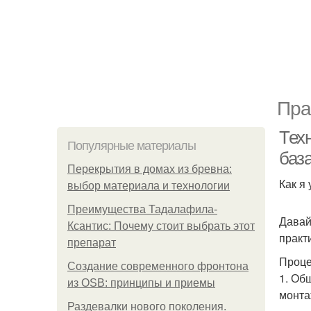
Пра
Тех
Популярные материалы
баз
Перекрытия в домах из бревна:
Как я
выбор материала и технологии
Преимущества Тадалафила-
Давай
Ксантис: Почему стоит выбрать этот
практ
препарат
Проце
Создание современного фронтона
1. Об
из OSB: принципы и приемы
монта
Раздевалки нового поколения.