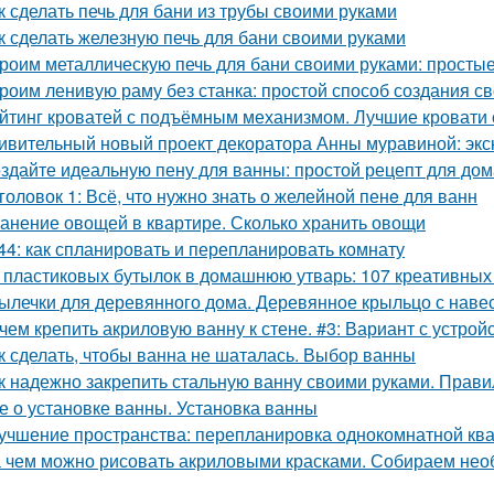
к сделать печь для бани из трубы своими руками
к сделать железную печь для бани своими руками
роим металлическую печь для бани своими руками: простые
роим ленивую раму без станка: простой способ создания с
йтинг кроватей с подъёмным механизмом. Лучшие кровати
ивительный новый проект декоратора Анны муравиной: эк
здайте идеальную пену для ванны: простой рецепт для до
головок 1: Всё, что нужно знать о желейной пенe для ванн
анение овощей в квартире. Сколько хранить овощи
44: как спланировать и перепланировать комнату
 пластиковых бутылок в домашнюю утварь: 107 креативных
ылечки для деревянного дома. Деревянное крыльцо с наве
чем крепить акриловую ванну к стене. #3: Вариант с устро
к сделать, чтобы ванна не шаталась. Выбор ванны
к надежно закрепить стальную ванну своими руками. Прави
е о установке ванны. Установка ванны
учшение пространства: перепланировка однокомнатной ква
 чем можно рисовать акриловыми красками. Собираем не