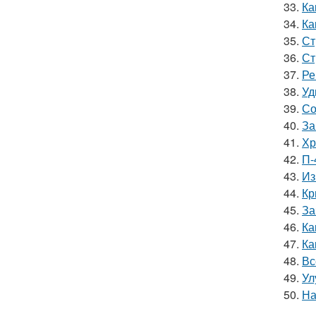
33.
Ка
34.
Ка
35.
Ст
36.
Ст
37.
Ре
38.
Уд
39.
Со
40.
За
41.
Хр
42.
П-
43.
Из
44.
Кр
45.
За
46.
Ка
47.
Ка
48.
Вс
49.
Ул
50.
На